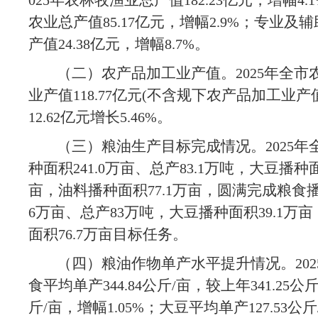
年农林牧渔业总产值
亿元，增幅
025
182.23
4.
农业总产值
亿元，增幅
；专业及辅
85.17
2.9%
产值
亿元，增幅
。
24.38
8.7%
（二）农产品加工业产值。
年全市
2025
业产值
亿元
不含规下农产品加工业产
118.77
(
亿元增长
。
12.62
5.46%
（三）粮油生产目标完成情况。
年
2025
种面积
万亩、总产
万吨，大豆播种
241.0
83.1
亩，油料播种面积
万亩，圆满完成粮食
77.1
万亩、总产
万吨，大豆播种面积
万亩
6
83
39.1
面积
万亩目标任务。
76.7
（四）粮油作物单产水平提升情况。
202
食平均单产
公斤
亩，较上年
公
344.84
/
341.25
斤
亩，增幅
；大豆平均单产
公斤
/
1.05%
127.53