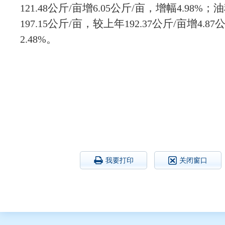
公斤
亩增
公斤
亩，增幅
；油
121.48
/
6.05
/
4.98%
公斤
亩，较上年
公斤
亩增
197.15
/
192.37
/
4.87
。
2.48%
我要打印
关闭窗口