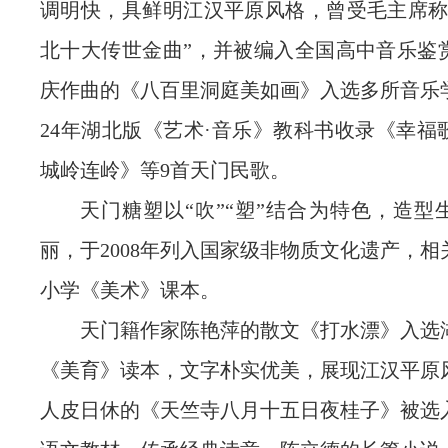
调明快，具鲜明江汉平原风格，曾受毛主席称
北十大传世金曲”，并被编入全国高中音乐鉴
庆作曲的《八百里洞庭美如画》入选多所音乐学
24年湖北版《艺术·音乐》教科书收录《幸福
城岭连岭》等9首天门民歌。
天门糖塑以“吹”“塑”结合为特色，造型
丽，于2008年列入国家级非物质文化遗产，
小学《美术》课本。
天门籍作家陈艳萍的散文《打水漂》入选
《美育》读本，文字朴实优美，展现江汉平原
人皮日休的《天竺寺八月十五日夜桂子》被选