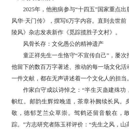
2025年，他抱病参与“十四五”国家重点
风华·天门传》，撰写6万字内容。直到去世前
陵风》杂志发表新作《觅踪揽胜子文村》。
风骨长存：文化愚公的精神遗产
童正祥先生一生恪守“不宣传自己”，屡次
他留下的数百万字著述、推动的每一场文化活
一件文献，都在无声讲述着一个文化人的担当
作家白守成以诗悼之：“半生灭蛊建殊功
帜红。邮韵生辉煌晚道，茶章补阙续长风。
敬，德郁芝兰众草崇。驾鹤还留音貌在，
踪。”方志研究者陈玉祥评价：“先生之风，山