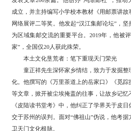
发表文章200余篇。他创办“鸿渐邮社”，推
成立，并主持编写小学校本教材《用邮票讲故
网络展评二等奖。他发起“汉江集邮论坛”，坚
为区域集邮交流的重要平台。2019年，他被
家”，全国仅20人获此殊荣。
本土文化垦荒者：笔下重现天门荣光
童正祥先生深怀家乡情结，致力于发掘整
化。他撰写的《万里茶道上的岳家口》《觅踪
等文章，掀开被尘埃掩盖的往事，让故乡记忆
《皮陆读书堂考》中，他纠正了学界关于皮日
交于苏州的误判。面对“佛祖山”伪说，他考据
卫天门文化根脉。