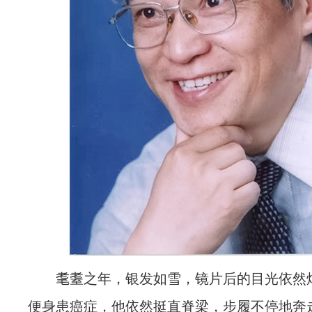
耄耋之年，银发如雪，镜片后的目光依然
便身患癌症，他依然挺直脊梁，步履不停地奔