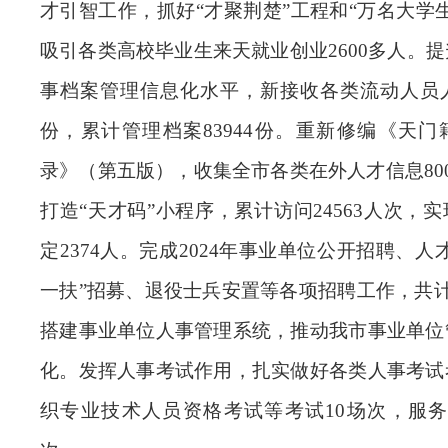
才引智工作，
抓好
“才聚荆楚”工程和“万名大学
吸引各类高校毕业生来天就业创业
2600
多人。提
事档案管理信息化水平，新接收各类流动人员
份，累计管理档案
83944
份。重新修编《天门
录》（第五版），收集全市各类在外人才信息
80
打造“天才码”小程序，累计访问
24563
人次，实
定
2374
人。完成
2024
年事业单位公开招聘、人才
一扶”招募、退役士兵安置等各项招聘工作，共
搭建事业单位人事管理系统，推动我市事业单位
化。发挥人事考试作用，扎实做好各类人事考试
织专业技术人员资格考试等考试
10
场次，服