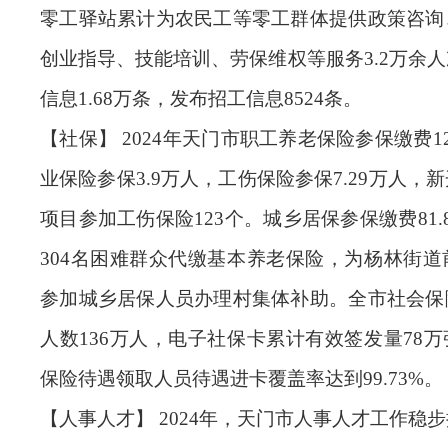
零工驿站累计为农民工等零工群体提供政策咨询
创业指导、技能培训、劳保维权等服务
3.2
万余人
信息
1.68
万条，发布招工信息
8524
条。
【社保】
2024
年天门市职工养老保险参保缴费12.
业保险参保
3.9
万人，工伤保险参保
7.29
万人，新
项目参加工伤保险
123
个。城乡居保参保缴费
81.
304
名困难群众代缴基本养老保险，为杨林街道
参加城乡居保人员办理村集体补助。全市
社会保
人数136万人，电子社保卡累计有效签发量78
保险待遇领取人员待遇进卡覆盖率达到99.73%。
【人事人才】
2024
年，天门市人事人才工作稳步