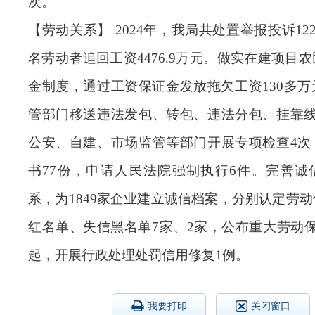
次。
【劳动关系】
2024
年，我局
共处置举报投诉
12
名劳动者追回工资
4476.9
万元。做实在建项目农
金制度，通过工资保证金发放拖欠工资
130
多万
管部门移送违法发包、转包、违法分包、挂靠
公安、自建、市场监管等部门开展专项检查
4
次
书
77
份，申请人民法院强制执行
6
件。完善诚
系，为
1849
家企业建立诚信档案，分别认定劳动
红名单、失信黑名单
7
家、
2
家，公布重大劳动
起，开展行政处理处罚信用修复
1
例。
我要打印
关闭窗口