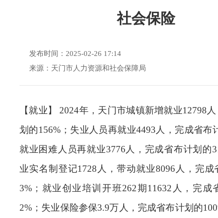
社会保险
发布时间：2025-02-26 17:14
来源：天门市人力资源和社会保障局
【就业】
2024
年，天门市城镇新增就业
12798
人
划的
156%
；失业人员再就业
4493
人，完成省布
就业困难人员再就业
3776
人，完成省布计划的
3
业实名制登记
1728
人，带动就业
8096
人，完成
3%
；就业创业培训开班
262
期
11632
人，完成
2%
；失业保险参保
3.9
万人，完成省布计划的
10