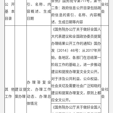
条例》国务院令第711号，第十
公开
引、名称、内
全社
二条：政府信息公开目录包括政
基本
容概述、生成
会
府信息的索引、名称、内容概
目录
日期
述、生成日期等内容
《国务院办公厅关于做好全国人
大代表建议和全国政协委员提案
办理结果公开工作的通知》国办
发〔2014〕46号：从2017年开
始，各地区、各部门在总结第一
阶段工作的基础上，进一步推动
建议和提按办理复文全文公开。
对于涉及公共利益、公众权益、
办理答复全
社会关切及需要社会广泛知晓的
其他
建议提
文、办理工作
全社
建议和提案办理复文，原则上都
工作
案办理
动态、办理总
会
应全文公开。
体情况
《国务院办公厅关于做好全国人