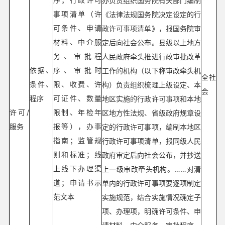
办负责组织国务院有关部门编制
事项清单（许
《法律法规国务院决定设定的行
可条件、申请
政许可事项清单》，报国务院审
材料、中介服
定后向社会公布。县级以上地方
务、审批程
人民政府牵头推进行政审批改革
依据、
序、审批时
工作的机构（以下称审改牵头机
全社
条件、
限、收费、许
构）负责组织梳理上级设定、本
会
程序
可证件、数量
地区实施的行政许可事项和本地
许可/
限制、年检年
区地方性法规、省级政府规章设
服务
报等），办事
定的行政许可事项，编制本地区
指南；监管规
行政许可事项清单，报同级人民
则和标准；线
政府审定后向社会公布，并抄送
上线下办理渠
上一级审改牵头机构。……对清
道；申请书示
单内的行政许可事项要逐项制定
范文本
实施规范，结合实施情况确定子
项、办理项，明确许可条件、申