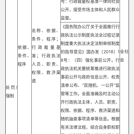
号：行政裁量权基准一律向社会
公开，接受市场主体和人民群众
监督。
《国务院办公厅关于全面推行行
名称、依据、
政执法公示制度执法全过程记录
条件、程序；
制度重大执法决定法制审核制度
依据、
行政裁量基
全社
的指导意见》国办发〔2018〕1
条件、
准；行政执法
会
8号：（四）强化事前公开。行
程序
人员、职责、
政执法机关要统筹推进行政执法
权限、救济渠
事前公开与政府信息公开、权责
道
清单公布、“双随机、一公开”监
处罚/
管等工作。全面准确及时主动公
强制
开行政执法主体、人员、职责、
权限、依据、程序、救济渠道和
随机抽查事项清单等信息。根据
有关法律法规，结合自身职权职