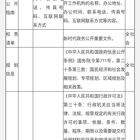
开工作机构的名称、办公地址、
公开
话、传真号
办公时间、联系电话、传真号
指南
码、互联网联
码、互联网联系方式等内容。
系方式
权责
全社
新时代政务公开重要文件。
清单
会
《中华人民共和国政府信息公开
条例》国务院令第711号，第二
规划
全社
十条第三款：国民经济和社会发
信息
会
展规划、专项规划、区域规划及
相关政策。
《中华人民共和国行政许可法》
第三十条：行政机关应当将法
律、法规、规章规定的有关行政
许可的事项、依据、条件、数
量、程序、期限以及需要提交的
全部材料的目录和申请书示范文