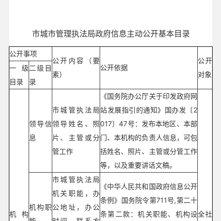
市城市管理执法局政府信息主动公开基本目录
公开事项
公开内容（要
公开
公开依据
一级
二级目
素）
对象
目录
录
《国务院办公厅关于印发政府网
市城管执法局
站发展指引的通知》国办发〔2
领导信
领导姓名、照
017〕47号：发布本地区、本部
息
片、主管或分
门、本机构的负责人信息，可包
管工作
括姓名、照片、主管或分管工作
等，以及重要讲话文稿。
市城管执法局
《中华人民共和国政府信息公开
机关职能，办
条例》国务院令第711号,第二十
机构职
公地址，办公
机构
条第二款：机关职能、机构设
全社
能
时间，联系方