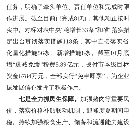
任务，明确了牵头单位、责任单位和完成时
作进展。
截至目前
已完成
81项，
其他项正按
实中。
对标对表中央
“稳增长33条”和省“落实措
定出台贯彻落实措施118条，其中直接落实省
化量化措施56条、新增措施8条。
截至
10月
增
“退减免缓”税费5.89亿元，
拨付市本级目
资金
6784万元，全部实行“免申即享”，
为
企
振
发展
信心发挥了积极作用。
七是全力抓民生保障。
加强猪肉等重要
价，落实价格补贴联动机制，迎峰度夏期间
稳。持续加强粮食生产、储备和流通能力建