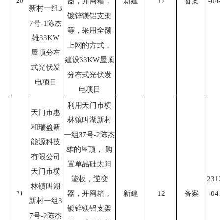
20
器，并网箱，
新建
12
备案
-04
新村一组3
镀锌镁铝支架
7号-1陈杰
等，采用全额
雄33KW
上网的方式，
屋顶分布
建设33KW屋顶
式光伏发
分布式光伏发
电项目
电项目
利用天门市横
天门市惠
林镇叫湖新村
和瑞盈新
一组37号-2陈杰
能源科技
雄的屋顶， 购
有限公司
置单晶硅太阳
天门市横
能板，逆变
231
林镇叫湖
21
器，并网箱，
新建
12
备案
-04
新村一组3
镀锌镁铝支架
7号-2陈杰