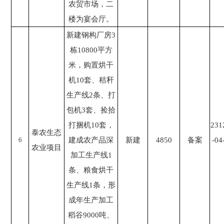
农贸市场，二
楼为宴会厅。
新建钢构⼚房3
栋10800平⽅
⽶，购置烘⼲
机10套、秸秆
⽣产线2条、打
包机3套、捡拾
打捆机10套，
231
泰农生态
6
建成农产品深
新建
4850
备案
-04
农业项目
加⼯⽣产线1
条、粮⻝烘⼲
⽣产线1条，形
成年⽣产加⼯
稻⾕9000吨、