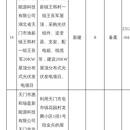
能源科技
薪镇王韩村一
有限公司
组王良军屋
湖北省天
顶，采购光伏
231
门市渔薪
组件、逆变
18
新建
8
备案
-04
镇王韩村
器、支架、配
一组王良
电箱、线缆
军20KW
等，建设20KW
屋顶分布
屋顶分布式光
式光伏发
伏发电项目。
电项目
天门市惠
利用天门市皂
和瑞盈新
市镇花园村龙
能源科技
腾小区1排1号
有限公司
段金兵的屋
天门市皂