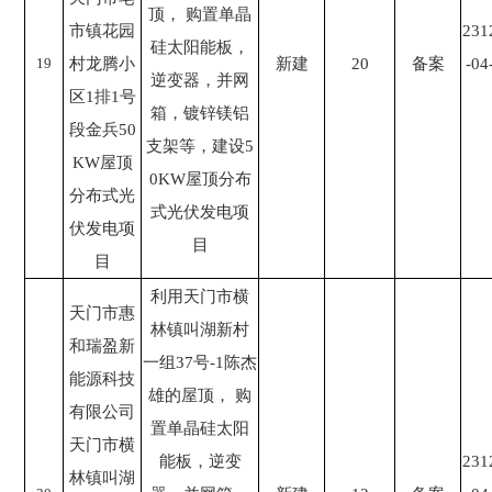
顶， 购置单晶
市镇花园
231
硅太阳能板，
19
村龙腾小
新建
20
备案
-04
逆变器，并网
区1排1号
箱，镀锌镁铝
段金兵50
支架等，建设5
KW屋顶
0KW屋顶分布
分布式光
式光伏发电项
伏发电项
目
目
利用天门市横
天门市惠
林镇叫湖新村
和瑞盈新
一组37号-1陈杰
能源科技
雄的屋顶， 购
有限公司
置单晶硅太阳
天门市横
能板，逆变
231
林镇叫湖