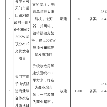
有限公司
文的屋顶， 购
天门市岳
置单晶硅太阳
231
口镇刘铁
4
能板，逆变
新建
20
备案
-04
岭村十组7
器，并网箱，
6号张同文
镀锌镁铝支架
50KW屋
等，建设50KW
顶分布式
屋顶分布式光
光伏发电
伏发电项目
项目
升级改造房屋
建筑面积2800
天门市佛
平方米，打造
子山镇裕
231
为商业综合
5
达商业综
改建
1200
备案
-04
体，一层装修
合体改造
为商业超市，
升级项目