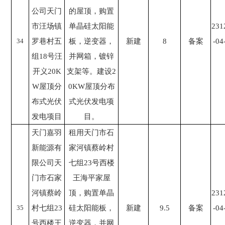
公司天门
的屋顶，购置
市汪场镇
单晶硅太阳能
231
34
罗巷村五
板，逆变器，
新建
8
备案
-04
组18号汪
并网箱，镀锌
开义20K
支架等。建设2
W屋顶分
0KW屋顶分布
布式光伏
式光伏发电项
发电项目
目。
天门嘉羽
租用天门市石
新能源有
家河镇蔡岭村
限公司天
七组23号西楼
门市石家
王海平家屋
河镇蔡岭
顶，购置单晶
231
35
村七组23
硅太阳能板，
新建
9.5
备案
-04
号西楼王
逆变器，并网