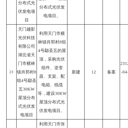
分布式光
分布式光伏发
伏发电项
电项目。
目
天门越影
利用天门市横
光伏科技
林镇肖郭村8组
有限公司
4号鄢圣五的屋
湖北省天
顶，采购光伏
门市横林
231
组件、逆变
23
镇肖郭村8
新建
12
备案
-04
器、支架、配
组4号鄢圣
电箱、线缆
五30KW
等，建设30KW
屋顶分布
屋顶分布式光
式光伏发
伏发电项目。
电项目
利用天门市张