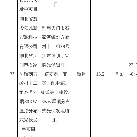
布式光伏
目
发电项目
湖北省慧
投阳凡新
利用天门市石
能源科技
家河镇刘方岭
有限公司
村十二组29号
湖北省天
江君屋顶，采
门市石家
购光伏组件、
231
37
河镇刘方
逆变器、支
新建
13.2
备案
-04
岭村十二
架、配电箱、
组29号江
线缆等，建设3
君33KW
3KW屋顶分布
屋顶分布
式光伏发电项
式光伏发
目。
电项目