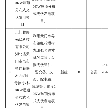
0KW屋顶
0KW屋顶分布
分布式光
式光伏发电项
伏发电项
目。
目
天门越影
利用天门市皂
光伏科技
市镇红花堰村
有限公司
九组41号徐寸
湖北省天
林的屋顶，采
门市皂市
购光伏组件、
231
镇红花堰
32
逆变器、支
新建
8
备案
-04
村九组41
架、配电箱、
号徐寸林2
线缆等，建设2
0KW屋顶
0KW屋顶分布
分布式光
式光伏发电项
伏发电项