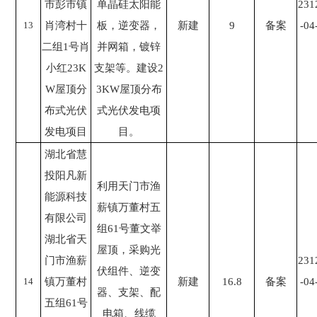
市彭市镇
单晶硅太阳能
231
13
肖湾村十
板，逆变器，
新建
9
备案
-04
二组1号肖
并网箱，镀锌
小红23K
支架等。建设2
W屋顶分
3KW屋顶分布
布式光伏
式光伏发电项
发电项目
目。
湖北省慧
投阳凡新
利用天门市渔
能源科技
薪镇万董村五
有限公司
组61号董文举
湖北省天
屋顶，采购光
门市渔薪
231
伏组件、逆变
14
镇万董村
新建
16.8
备案
-04
器、支架、配
五组61号
电箱、线缆