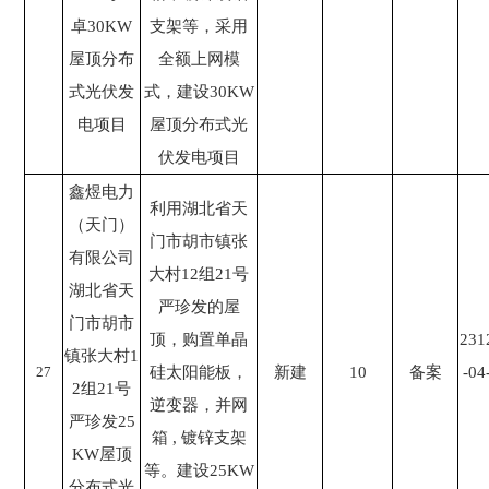
卓30KW
支架等，采用
屋顶分布
全额上网模
式光伏发
式，建设30KW
电项目
屋顶分布式光
伏发电项目
鑫煜电力
利用湖北省天
（天门）
门市胡市镇张
有限公司
大村12组21号
湖北省天
严珍发的屋
门市胡市
顶，购置单晶
231
镇张大村1
27
硅太阳能板，
新建
10
备案
-04
2组21号
逆变器，并网
严珍发25
箱 , 镀锌支架
KW屋顶
等。建设25KW
分布式光