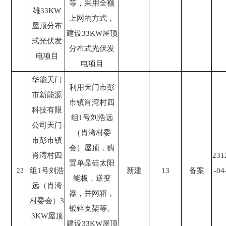
等，采用全额
雄33KW
上网的方式，
屋顶分布
建设33KW屋顶
式光伏发
分布式光伏发
电项目
电项目
华能天门
利用天门市彭
市新能源
市镇肖湾村四
科技有限
组1号刘浩远
公司天门
（肖湾村委
市彭市镇
会）屋顶，购
肖湾村四
231
置单晶硅太阳
22
组1号刘浩
新建
13
备案
-04
能板，逆变
远（肖湾
器，并网箱，
村委会）3
镀锌支架等。
3KW屋顶
建设33KW屋顶