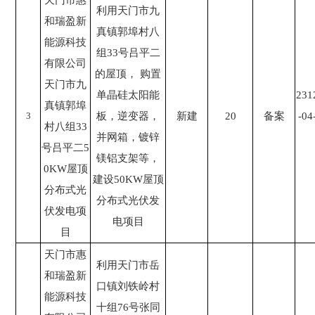
天门市惠
利用天门市九
和瑞盈新
真镇郭埠村八
能源科技
组33号吕平二
有限公司
的屋顶， 购置
天门市九
单晶硅太阳能
231
真镇郭埠
3
板，逆变器，
新建
20
备案
-04
村八组33
并网箱，镀锌
号吕平二5
镁铝支架等，
0KW屋顶
建设50KW屋顶
分布式光
分布式光伏发
伏发电项
电项目
目
天门市惠
利用天门市岳
和瑞盈新
口镇刘铁岭村
能源科技
十组76号张同