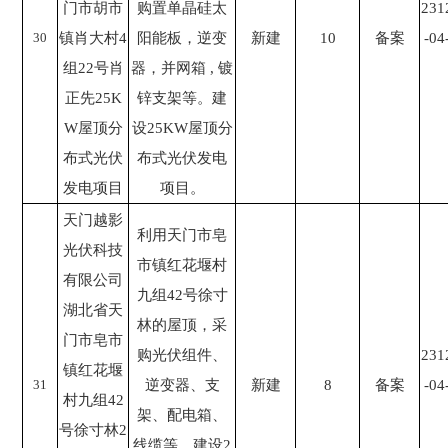
门市胡市
购置单晶硅太
231
30
镇肖大村4
阳能板，逆变
新建
10
备案
-04
组22号肖
器，并网箱 , 镀
正先25K
锌支架等。建
W屋顶分
设25KW屋顶分
布式光伏
布式光伏发电
发电项目
项目。
天门越影
利用天门市皂
光伏科技
市镇红花堰村
有限公司
九组42号徐寸
湖北省天
林的屋顶，采
门市皂市
购光伏组件、
231
镇红花堰
31
逆变器、支
新建
8
备案
-04
村九组42
架、配电箱、
号徐寸林2
线缆等，建设2