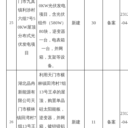
门市九真
0KW光伏发电
镇利涉村
项目，含光伏
231
六组7号5
25
组件（580W）
新建
30
备案
-04
0KW屋顶
80块，逆变器
分布式光
一台，电表箱
伏发电项
一台，并网
目
箱，支架等设
备。
利用天门市横
湖北晶冉
林镇田湾村7组
新能源有
13号王卓的屋
限公司天
顶，购置单晶
门市横林
硅太阳能板，
231
镇田湾村7
逆变器，并网
26
新建
11
备案
-04
组13号王
箱，镀锌镁铝