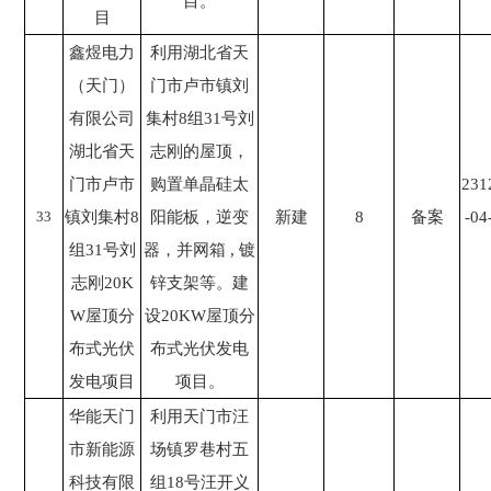
目。
目
鑫煜电力
利用湖北省天
（天门）
门市卢市镇刘
有限公司
集村8组31号刘
湖北省天
志刚的屋顶，
门市卢市
购置单晶硅太
231
33
镇刘集村8
阳能板，逆变
新建
8
备案
-04
组31号刘
器，并网箱 , 镀
志刚20K
锌支架等。建
W屋顶分
设20KW屋顶分
布式光伏
布式光伏发电
发电项目
项目。
华能天门
利用天门市汪
市新能源
场镇罗巷村五
科技有限
组18号汪开义