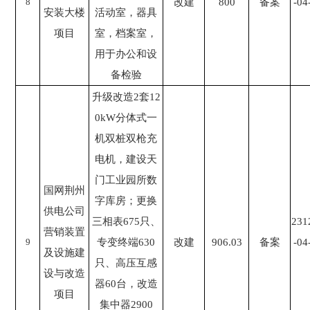
8
改建
800
备案
-04
安装大楼
活动室，器具
项目
室，档案室，
用于办公和设
备检验
升级改造2套12
0kW分体式一
机双桩双枪充
电机，建设天
门工业园所数
国网荆州
字库房；更换
供电公司
三相表675只、
231
营销装置
9
专变终端630
改建
906.03
备案
-04
及设施建
只、高压互感
设与改造
器60台，改造
项目
集中器2900