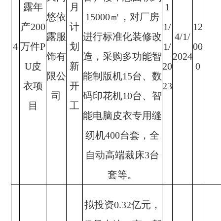
露年
月
1
悠依
15000㎡，对厂房
产200
计
1/
12
露服
进行标准化装修改
4/1/
4
万件P
划
1/
00
饰有
造，采购多功能智
2024
U皮
新
20
0
限公
能制版机15台、数
衣项
开
23
司
码印花机10台、智
目
工
能电脑皮衣专用缝
纫机400台套，全
自动高端裁床3台
套等。
拟投资0.32亿元，