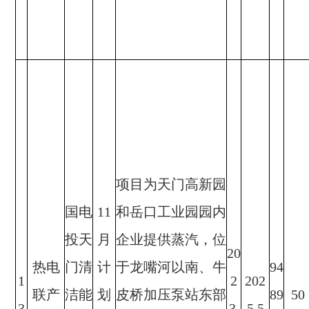
项目为天门高新园
国电
11
和岳口工业园园内
投天
月
企业提供蒸汽，位
20
热电
门清
计
于龙嘴河以南、牛
94
1
2
202
联产
洁能
划
皮桥加压泵站东部
89
50
3
3.
5.5