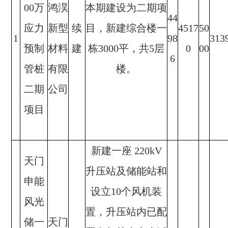
00万
鸿淏
本期建设为二期项
44
应力
新型
续
目，新建综合楼一
4517
50
1
98
313
预制
材料
建
栋3000平，共5层
0
00
6
管桩
有限
楼。
二期
公司
项目
新建一座 220kV
天门
升压站及储能站和
申能
设立10个风机装
风光
置，升压站内已配
储一
天门