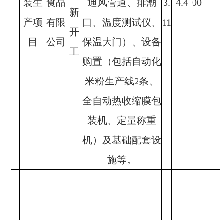
装生
食品
通风管道、排潮
3.
4.4
00
新
产项
有限
口、温度测试仪、
11
开
目
公司
保温大门）、设备
工
购置（包括自动化
米粉生产线2条、
全自动热收缩膜包
装机、定量称重
机）及基础配套设
施等。