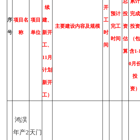
总
累计
续
开
预计
投
完成
序
项目名
项目
建、
工
主要建设内容及规模
完工
资
投资
号
称
单位
新开
时
时间
估
（包
工、
间
算
含1-
11月
0月
计划
投
新开
资）
工）
鸿淏
年产2
天门