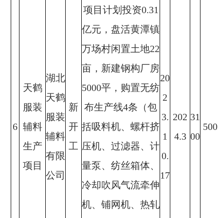
项目计划投资0.31
亿元，盘活黄潭镇
万场村闲置土地22
亩，新建钢构厂房
湖北
20
天鹤
5000平，购置无纺
天鹤
2
服装
新
布生产线4条（包
服装
3.
202
31
6
辅料
开
括吸料机、螺杆挤
500
辅料
1
4.3
00
生产
工
压机、过滤器、计
有限
0.
项目
量泵、纺丝箱体、
公司
17
冷却吹风气流牵伸
机、铺网机、热轧