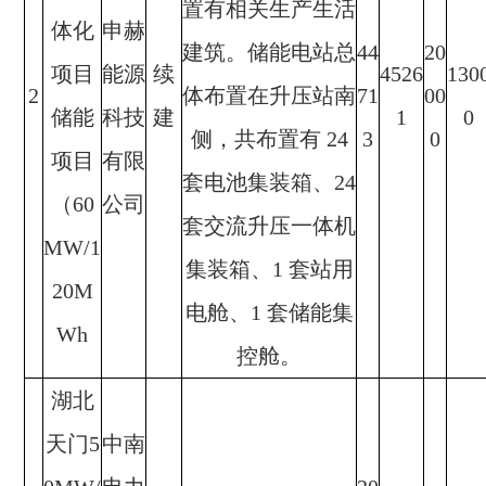
置有相关生产生活
体化
申赫
建筑。储能电站总
44
20
项目
能源
续
4526
130
2
体布置在升压站南
71
00
储能
科技
建
1
0
侧，共布置有 24
3
0
项目
有限
套电池集装箱、24
（60
公司
套交流升压一体机
MW/1
集装箱、1 套站用
20M
电舱、1 套储能集
Wh
控舱。
湖北
天门5
中南