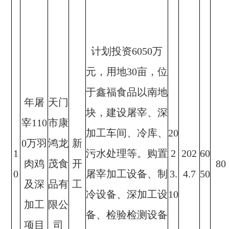
计划投资6050万
元，用地30亩，位
于鑫福食品以南地
年屠
天门
块，建设屠宰、深
宰110
市康
加工车间、冷库、
20
0万羽
鸿龙
新
1
污水处理等。购置
2
202
60
肉鸡
茂食
开
80
0
屠宰加工设备、制
3.
4.7
50
及深
品有
工
冷设备、深加工设
10
加工
限公
备、检验检测设备
项目
司