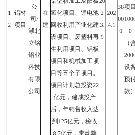
铝型材加工及阳极
20
公
38
项
1
铝材
在
氧化项目、锂电池
2
202
司/
00
100
2
项目
建
回收利用产业化建
3.
4.1
湖北
0
0
设项目、废塑料再
9
立铭
（
生利用项目、铝板
铝业
200
项目和机械加工项
科技
设
目等五个子项目。
有限
预
项目计划总投资22
公司
款
亿元，建成投产
后，年销售收入达
到125亿元，税收
8.7亿元，带动就