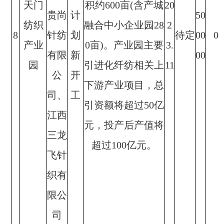
天门
积约600亩(含产城
20
贵尚
计
50
纺织
融合中小企业园28
2
8
针纺
划
待定
00
0
产业
0亩)。产业园主要
3.
有限
新
00
园
引进化纤纺相关上
11
公
开
下游产业项目，总
司、
工
引资额将超过50亿
江西
元，投产后产值将
三龙
超过100亿元。
飞针
织有
限公
司