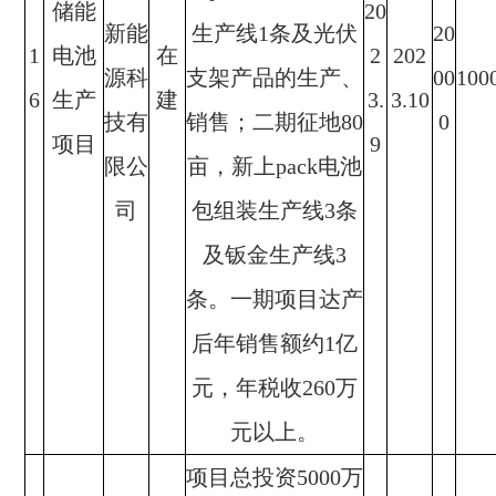
储能
20
新能
生产线1条及光伏
20
1
电池
在
2
202
源科
支架产品的生产、
00
100
6
生产
建
3.
3.10
技有
销售；二期征地80
0
项目
9
限公
亩，新上pack电池
司
包组装生产线3条
及钣金生产线3
条。一期项目达产
后年销售额约1亿
元，年税收260万
元以上。
项目总投资5000万