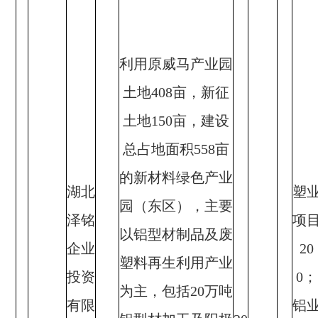
利用原威马产业园
土地408亩，新征
土地150亩，建设
总占地面积558亩
的新材料绿色产业
湖北
塑
园（东区），主要
泽铭
项
以铝型材制品及废
企业
20
塑料再生利用产业
投资
0；
为主，包括20万吨
有限
铝