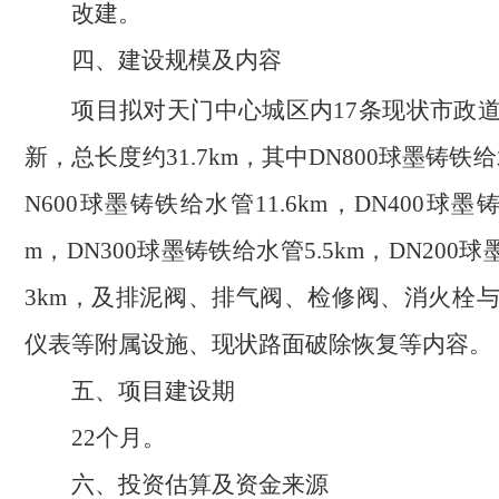
改建。
四
、建设规模及内容
项目拟对天门中心城区内
17
条现状市政
新，总长度约
31.7km
，其中
DN800
球墨铸铁给
N600
球墨铸铁给水管
11.6km
，
DN400
球墨
m
，
DN300
球墨铸铁给水管
5.5km
，
DN200
球
3km
，及排泥阀、排气阀、检修阀、消火栓
仪表等附属设施、现状路面破除恢复等内容。
五、项目建设期
22
个月。
六
、投资估算及资金来源