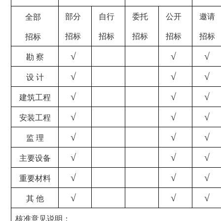
部分
自行
委托
公开
邀请
全部
招标
招标
招标
招标
招标
招标
√
√
√
勘 察
√
√
√
设 计
√
√
√
建筑工程
√
√
√
安装工程
√
√
√
监 理
√
√
√
主要设备
√
√
√
重要材料
√
√
√
其 他
核准意见说明：