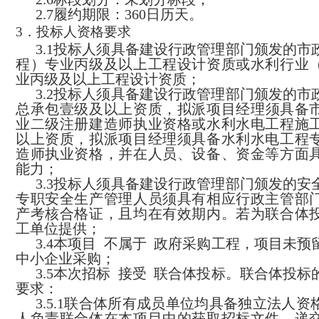
2.7履约期限：360日历天。
3
．投标人资格要求
3.1
投标人
须
具备
建
设行政管理部门颁发的
市
程）专业丙级及以上工程设计资质或
水利行业
业
丙
级及以上
工程设计资质
；
3.
2
投标人
须
具备
建
设行政管理部门颁发的
市
总承包
壹级
及
以上
资质
，
拟派项目经理须具备
业二级注册建造师执业资格或
水利水电工程施
以上资质，拟派项目经理须具备水利水电工程
造师执业资格，并在人员、设备、资金等方面
能力；
3.
3投标人
须
具备
建设行政管理部门颁发的安
专职安全生产管理人员须具有相应行政主管部
产考核合格证，且均在有效期内。若为联合体
工单位提供；
3.
4
本项目
不属于
政府采购工程
，
项目未预
中小企业采购
；
3.
5
本次招标
接受
联合体投标。联合体投标
要求：
3.5.1
联合体
所有
成员单位均具备独立法人资
人
负责联合体在本项目中的
获取招标文件、递