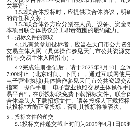
关事宜
；
3.5.2
联合体投标时，应提供联合体协议，明
的责任和义务
；
3.5.3
联合体
各方应分别在人员、设备、资金
本项目联合体协议分工职责范围的履约能力
。
4
．招标文件的获取
凡有意参加投标者，应当
在
天门
市公共资
4.1
交易主体入网（具体
操作参见
天门市公共资源
指南
交易主体入网指南）
。
-
完成注册登记后，请于
2025
年
3
月
10
日至
2
4.2
7:00
时
止（北京时间、下同），通过互联网使
电子营业执照
具体操作参见天门市公共资源交
(
指南—操作手册—电子营业执照交易主体操作手
易
平台
”，
在所投标段
免费下载招标文件。联合
合体牵头人下载招标文件
。请各投标人下载招标
认投标”方能正常投标，否则其投标将被否决。
5
．投标文件的递交
投标文件递交截止时间为
2025
年
4
月
1
日
09
5.
1