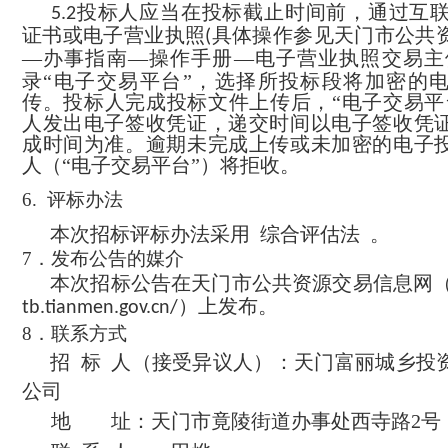
投标人应当在投标截止时间前，通过互
5.
2
证书或电子营业执照
具体操作参见天门市公共
(
—办事指南—操作手册—电子营业执照交易主
录“电子交易平台”，选择所投标段将加密的
传。投标人完成投标文件上传后，“电子交易平
人发出电子签收凭证，递交时间以电子签收凭
成时间为准。逾期未完成上传或未加密的电子
人（“电子交易平台”）将拒收。
6.
评标办法
本次招标评标办法采用
综合评估法
。
7
．发布公告的媒介
本次招标公告在
天门市公共资源交易信息网
）
上发布。
tb.tianmen.gov.cn/
8
．联系方式
招 标 人
（
接受异议人
）
：
天门富丽城乡投
公司
地 址：
天门市竟陵街道办事处西寺路
2
号