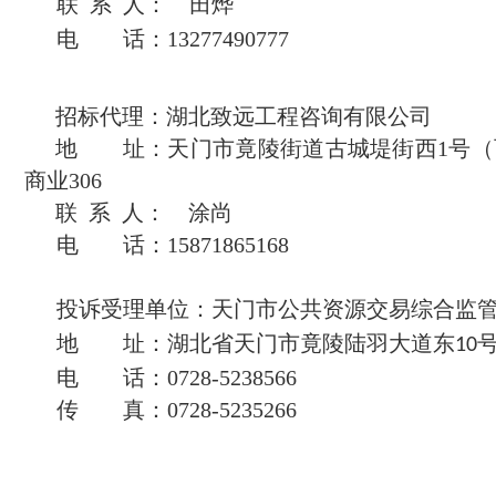
联 系 人：
田烨
电 话：
13277490777
招标代理：
湖北致远工程咨询有限公司
地 址：
天门市竟陵街道古城堤街西
1
号（
商业
306
联 系 人：
涂尚
电 话：
15871865168
投诉受理单位：
天门市公共资源交易综合监
地 址：
湖北省天门市竟陵陆羽大道东
10
电
话：
0728-
5238566
传 真
：
0728-
5235266