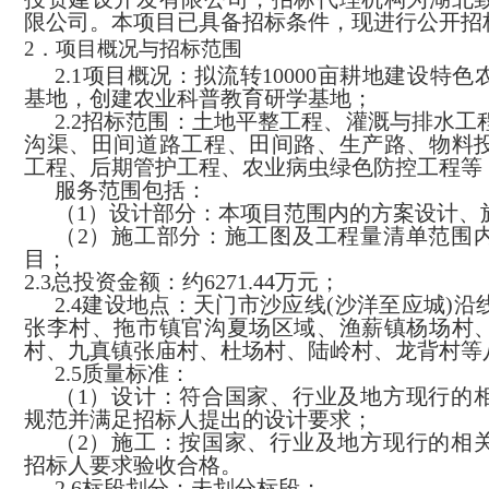
限公司
。本项目已具备招标条件，现进行公开招
2
．项目概况与招标范围
2.1
项目概况：
拟流转
10000
亩耕地建设特色
基地，创建农业科普教育研学基地
；
2.2
招标范围：
土地平整工程、灌溉与排水工
沟渠、田间道路工程、田间路、生产路、物料
工程、后期管护工程、农业病虫绿色防控工程等
服务范围包括：
（1）
设计部分：
本项目范围内的方案设计、
（2）
施工部分：施工图及工程量清单范围
目；
2.3总投资金额：
约6271.44
万元；
2.4建设地点：天门市沙应线(沙洋至应城)
张李村、拖市镇官沟夏场区域、渔薪镇杨场村
村、九真镇张庙村、杜场村、陆岭村、龙背村等
2.5质量标准：
（1）设计：符合国家、行业及地方现行的
规范并满足招标人提出的设计要求；
（2）施工：按国家、行业及地方现行的相
招标人要求验收合格。
2.6标段划分：未划分标段；