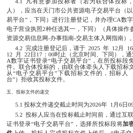
4.1
凡有意参加投标者（若为联合体投标
人），应当在
天门市公共资源电子交易平台
（以
易平台”，下同）进行注册登记，并办理
CA
数
电子营业执照
2
种任选其一，
下同
）
（具体操作
资源交易信息网
-
办事指南
-
交易主体入网指南）
4.2
完成注册登记后，请于
2025
年
12
月
16
12
月
22
日
17
：
00
时止（北京时间、下同），
通
A
数字证书
登录
“
电子
交易
平台
”，
在所投标段
件。联合体投标的，由联合体牵头人下载招标
从“电子交易平台”下载招标文件的，招标人 
台”）拒收其投标文件。
五、投标文件的递交
5.1 投标文件递交截止时间为
2026
年
1
月
6
日
0
5.
2
投标人应当在投标截止时间前，
通过
互
证书登录“电子交易平台”，选择所投标段将
加