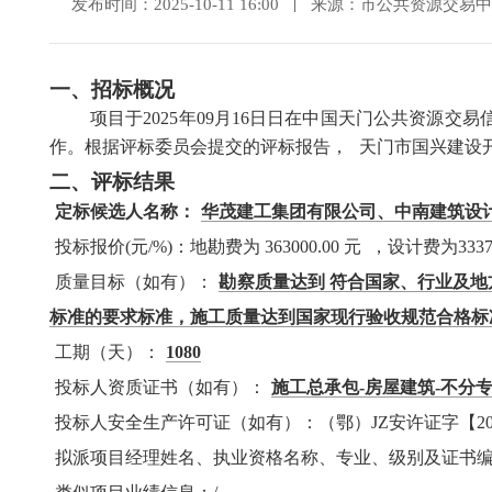
发布时间：2025-10-11 16:00
来源：市公共资源交易中
一、
招标概况
项目于2025年09月16日日在中国天门公共资源交
作。根据评标委员会提交的评标报告，
天门市国兴建设
二、
评标结果
定标候选人名称：
华茂建工集团有限公司、中南建筑设
投标报价(元/%)：地勘费为 363000.00 元 ，设计费为333
质量目标（如有）：
勘察质量达到 符合国家、行业及
标准的要求标准，施工质量达到国家现行验收规范合格标
工期（天）：
1080
投标人资质证书（如有）：
施工总承包-房屋建筑-不分专
投标人安全生产许可证（如有）：（鄂）JZ安许证字【2005
拟派项目经理姓名、执业资格名称、专业、级别及证书