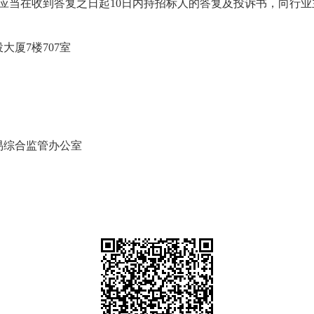
应当在收到答复之日起
10
日内持招标人的答复及投诉书，向行业
厦7楼707室
易综合监管办公室