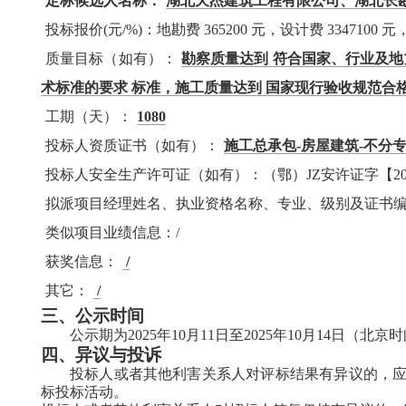
定标候选人名称：
湖北天杰建筑工程有限公司、湖北长
投标报价(元/%)：地勘费 365200 元，设计费 3347100 
质量目标（如有）：
勘察质量达到 符合国家、行业及
术标准的要求 标准，施工质量达到 国家现行验收规范合
工期（天）：
1080
投标人资质证书（如有）：
施工总承包-房屋建筑-不分专
投标人安全生产许可证（如有）：（鄂）JZ安许证字【2005
拟派项目经理姓名、执业资格名称、专业、级别及证书
类似项目业绩信息：/
获奖信息：
/
其它：
/
三、公示时间
公示期为2025年10月11日至
2025年10月14日（北京
四、
异议与投诉
投标人或者其他利害关系人对评标结果有异议的，
标投标活动。