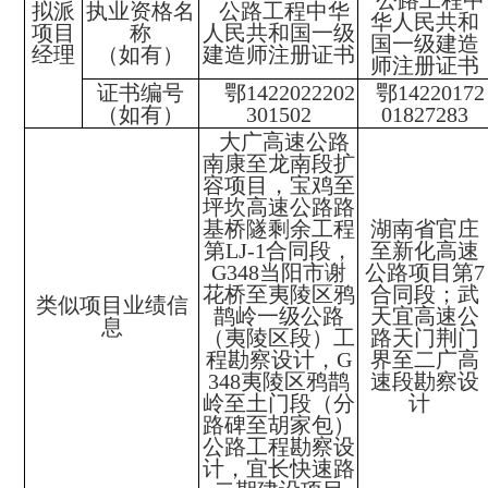
公路工程中
拟派
执业资格名
公路工程中华
华人民共和
项目
称
人民共和国一级
国一级建造
经理
（如有）
建造师注册证书
师注册证书
证书编号
鄂1422022202
鄂14220172
（如有）
301502
01827283
大广高速公路
南康至龙南段扩
容项目，宝鸡至
坪坎高速公路路
基桥隧剩余工程
湖南省官庄
第LJ-1合同段，
至新化高速
G348当阳市谢
公路项目第7
花桥至夷陵区鸦
合同段；武
类似项目业绩信
鹊岭一级公路
天宜高速公
息
（夷陵区段）工
路天门荆门
程勘察设计，G
界至二广高
348夷陵区鸦鹊
速段勘察设
岭至土门段（分
计
路碑至胡家包）
公路工程勘察设
计，宜长快速路