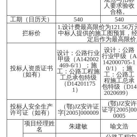
人要求验收
合格。
工期（日历天）
540
540
1.设计费最高限价为121.56
拦标价
中标人提供的施工图预算，
定后作为最高限
设计：公路
设计：公路行业
行业甲级（A
甲级（A142002
142000705-1
469-6/1）；施
投标人资质证书
0/1）；施
工：公路工程施
（如有）
工：公路工
工总承包特级
程施工总承
（D14201175
包特级（D14
1）
2020699）
(鄂)JZ安许
投标人安全生产
（鄂)JZ安许证
证字[2005]00
许可证（如有）
字[2005]000009
0005
项目经理姓
朱建敏
喻文浩
名