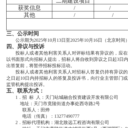
二期建设项目
获奖信息
/
/
其他
/
/
三、公示时间
公示期为2025年10月13日至
2025年10月16日（北京时间
四、
异议与投诉
投标人或者其他利害关系人对评标结果有异议的，应在
以书面形式向招标人提出，招标人将自收到异议之日起
3
日
出答复前，将暂停招标投标活动。
投标人或者其他利害关系人对招标人答复仍持有异议的
之日起
10
日内持招标人的答复及投诉书，向行业主管部门或
监管机构提出投诉。
五、
联系方式：
1
．招
标
人：天门站城融合投资建设开发有限公司
地址：天门市竟陵街道办事处西寺路2号
联系人：田烨
电话（传真）：13277490777
2
．招标代理机构：湖北致远工程咨询有限公司