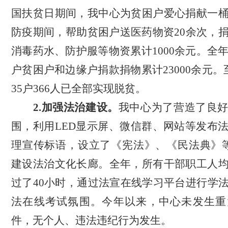
国扶贫日期间，我中心为贫困户爱心捐献一
防疫期间，帮助贫困户送医药物资
20余次，
消毒药水、防护服等物资累计1000余元。全年
户贫困户和边缘户捐款捐物累计23000余元
。
35户366人已全部实现脱贫。
2.加强法治建设。
我中心为了
营造了良
围
，
利用
LED显示屏、微信群、网站等发布
理宣传标语，设立了《宪法》、《民法典》
建设法治文化长廊。
全年
，所有干部职工人
过了
40小时
，
通过法宣在线学习平台进行学
法在线考试
氛围。今年
以来，中心
未发生重
件，
无个人、违法违纪行为发生
。