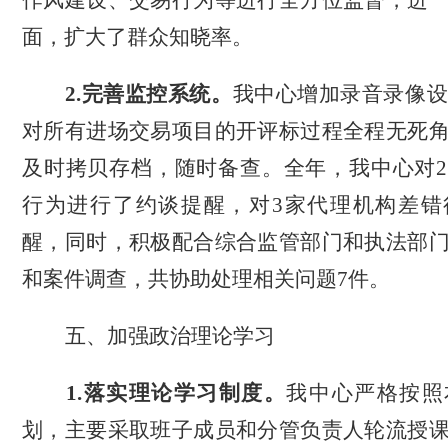
作风建设、交易行为等进行全方位监督，进
面，扩大了群众知晓率
。
2.完善监控系统。
我中心增加录音录像
对所有进场交易项目的开评标过程全程无死
及时拷贝存档，随时备查。
全年，我中心对
行为进行了约谈提醒
，
对
3家代理机构差错
醒
，同时，
积极配合综合监管部门和执法部
和案件调查，共协助处理相关问题
7件。
五、
加强政治
理论
学习
1.落实
理论
学习
制度。
我中心
严格按照
划，
主要采取班子成员和分管负责人轮流授