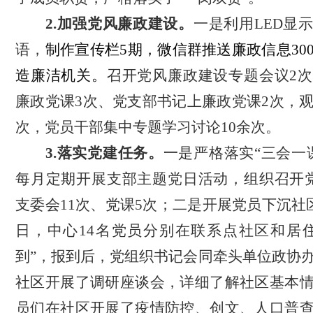
2.加强党风廉政建设。
一是利用
LED显
语，
制作宣传栏
5期，微信群推送廉政信息30
造廉洁机关。
召开党风廉政建设专题会议
2
廉政党课3次、党支部书记上廉政党课2次，观
次，党员干部集中专题学习讨论10余次。
3.落实党建任务。
一
是
严格落实
“三会一
每月定期开展支部主题党日活动，组织召开
支委会11次、党课5次；二是开展党员下沉社区
日，中心14名党员分别在联系点社区和居
到”，报到后，党组织书记会同牵头单位政协
社区开展了调研座谈会，详细了解社区基本
员们在社区开展了疫情防控、创文、人口普