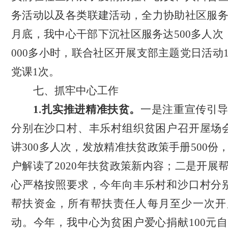
务活动以及各类联建活动，全力协助社区服务
月底，我中心干部下沉社区服务达500多人次
000多小时，联合社区开展支部主题党日活动
党课1次。
七、抓牢中心工作
1.扎实推进精准扶贫
。
一是注重宣传引
分别在沙口村、丰乐村组织贫困户召开屋场
讲
30
0多人次，发放精准扶贫政策手册
500份
户解读了
2020年扶贫政策新内容
；
二是
开展
心严格
按照要求，今年向丰乐村和沙口村分
帮扶资金，
所有帮扶责任人每月至少一次开
动。今年，我中心为贫困户爱心捐献
100元