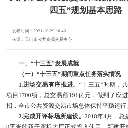
四五”规划基本思路
发布时间：2021-10-29 10:46
来源：天门市公共资源交易中心
一、
“十
三
五
”发展
成就
（一）
“十三五”期间重点任务落实情况
1.进场交易有序推进。
“十三五”时期，
项目
1700
项，
总
交易额
191
亿元
，
做到了应
招
，全市公共资源交易市场总体保持平稳运行
2.
完成
开评标
场所建设。
2018年4月
，总
0
平米的新开评标大厅
正式
投入使用。新
建
开