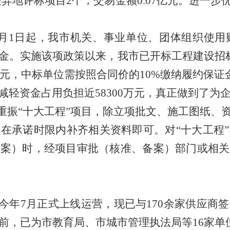
远程异地评标项目2个，交易金额0.07亿元。进一
6月1日起，我市机关、事业单位、团体组织使
金。实施该项政策以来，我市已开标工程建设招标
万元
，中标单位需按照合同价的
10%缴纳履约保证
减轻资金占用负担近
58300万
元，
真正做到了为
重振
“十大工程”项目，除立项批文、施工图纸、
，在承诺时限内补齐相关资料即可。对
“十大工程
备案）时，经项目审批（核准、备案）部门或相关
今年
7月正式上线运营，现已与170余家供应商
目前，已为市教育局、市城市管理执法局等16家单