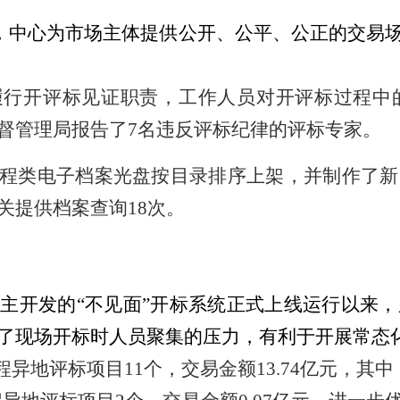
，中心为市场主体提供公开、公平、公正的交易
履行开评标见证职责，工作人员对开评标过程中
督管理局报告了
7名违反评标纪律的评标专家。
程类电子档案
光盘按目录排序上架
，并
制作
了
新
关提供档案查询
18次。
自主开发的
“不见面”开标系统正式上线运行以来
了现场开标时人员聚集的压力，有利于开展常态
程异地评标项目
11个，交易金额13.74亿元，