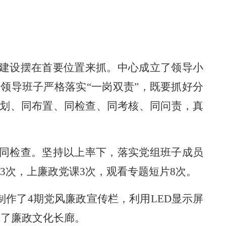
建设摆在首要位置来抓。中心成立了领导小
，领导班子严格
落实
“一岗双
责
”，既要抓好分
划、同布置、同检查、同考核、同问责，真
同检查。坚持以上率下，落实党组班子成员
3次，
上廉政党课
3次
，
观看专题短片
8
次。
制作了
4
期
党风廉政
宣传栏
，利用
LED显示屏
立了廉政文化长廊。