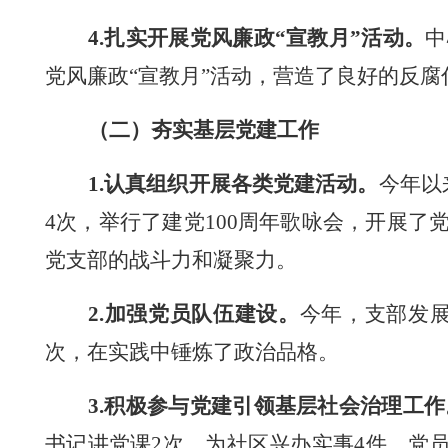
4.
扎实开展党风廉政
“宣教月”活动。
中
党风廉政
“宣教月”活动，营造了良好的反腐
（二）夯实基层
党建
工作
1.
认真
组织开展各类党建活动。
今年以
4
次，举行了建党
100周年歌咏会，开展
党支部的战斗力和凝聚力。
2.
加强党员队伍建设。
今年，支部发
次，在实践中锤炼了政治品格。
3.
积极参与党建引领基层社会治理工作
书记
讲党课
2
次，为社区兴办实事
4件。
党