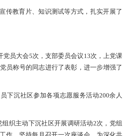
宣传教育片、知识测试等方式，扎实开展了
开党员大会
5
次，支部
委员
会议
13
次，上党课
产党员称号的同志进行了表彰，进一步增强了
党员下沉社区
参加各项志愿服务活动
200余人
党组织
主动下沉社区
开展
调研
活动
2次，
党组
工作，
坚持每月召开一次座谈会
。
为深化共