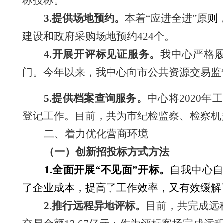
标投标。
3.提供场地预约。
本着
“应进全进”原
则
建设和政府采购
场地预约
424个
。
4.开展开评标见证服务。
我中心严格
门。今年以来，我中心向市公共资源交易监
5.提供
档案
查询服务。
中心
将
2020年
工
登记工作。目前，共为市纪检监察、检察机
二、着力优化营商环境
（一）创新招投标方式方法
1.全面开展“不见面”开标。
自我中心
了企业成本，提高了工作效率，又有效缓解
2.推行远程异地评标
。
目前，共完成远