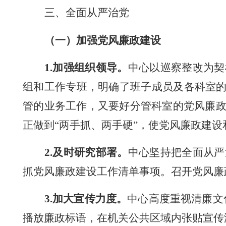
三
、全面从严治党
（一）加强
党风廉政建设
1.加强组织领导。
中
心以巡察整改为契
组和工作专班，明确了班子成员及各科室
管的
业务工作，又要好分管
科室
的党风廉
正做到
“两手抓、两手硬”，使党风廉政建
2.及时研究部署。
中心坚持把全面从严
抓党风廉政建设工作清单事项
。
召开党风廉
3.
加大宣传力度。
中心高度重视清廉文
播放廉政标语，在机关公共区域内张贴宣传