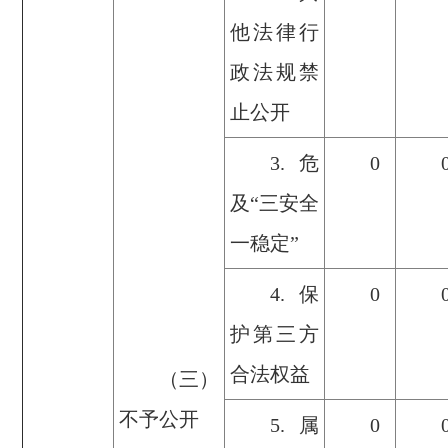
他法律行
政法规禁
止公开
3.危
0
及“三安全
一稳定”
4.保
0
护第三方
合法权益
（三）
不予公开
5.属
0