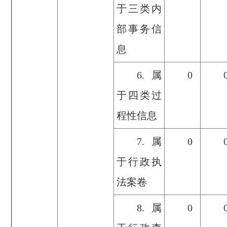
于三类内
部事务信
息
6.属
0
于四类过
程性信息
7.属
0
于行政执
法案卷
8.属
0