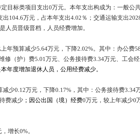
特定目标类项目支出
0
万元。本年支出构成为：一般公
支出
104.6
万元，占本年
支
出
4.02
％；
交通运输支出
202
是
人员晋级晋档，人员经费增加
。
比上年预算减少
5.64
万元，下降
2.02
%
。其中：办公费
5
维修（护）费
5.01
万元、公务接待费
3.34
万元、工会经
是
本年度增加退休人员，公用经费减少
。
算减少
0.12
万元，下降
0.17
%
，其中：公务接待费
3.34
待费减少
；因公出国（境）经费
0
万元，较上年减少
0
元，增长
0
%
。