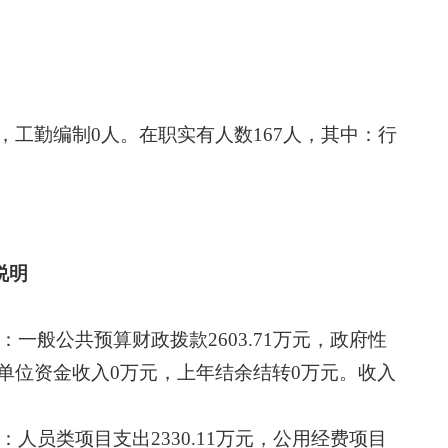
，工勤编制
0
人。在职实有人数
167
人，其中：行
说明
：一般公共预算财政拨款
2603.71
万元，政府性
单位资金收入
0
万元，上年结余结转
0
万元。收入
：人员类项目支出
2330.11
万元，公用经费项目