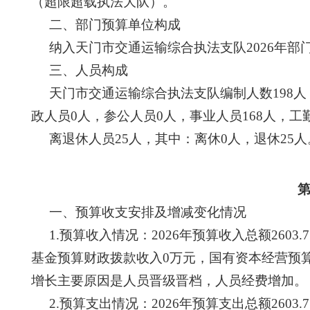
（超限超载执法大队）。
二、部门预算单位构成
纳入天门市交通运输综合执法支队
202
6
年部
三、人员构成
天门市交通运输综合执法支队编制人数
198
人
政人员
0
人，参公人员
0
人，事业人员
168
人，工
离退休人员
25
人，其中：离休
0
人，退休
25
人
一、预算收支安排及增减变化情况
1
.预算收入情况：
202
6
年预算收入总额
2603.7
基金预算财政拨款收入
0
万元，国有资本经营预
增长主要原因是
人员晋级晋档，人员经费增加
。
2
.预算支出情况：
202
6
年预算支出总额
2603.7