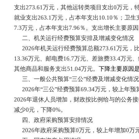
支出
273.61
万元，其他运转类项目支出
0
万元，
就业支出
263.1
万元，占本年支出
10.10
％；卫生
7.3
万元，占本年支出
7.96
％
。支出增长主要原因
二、机关运行经费预算安排及增减变化情况
202
6
年机关运行经费预算总额
273.61
万元，
13.36
万元、邮电费
16.7
万元、差旅费
33.4
万元
、
其他商品和服务支出
51.04
万元
。
下降主要原因
三、一般公共预算“三公”经费及增减变化情况
202
6
年“三公”经费预算
69.34
万元，较上年预
2026
年退休人员增加，财政按比例给与的公务接
减少
0
元，下降
0
%
。
四、政府采购预算安排情况
202
6
年政府采购预算
0
万元，较上年增加
0
万