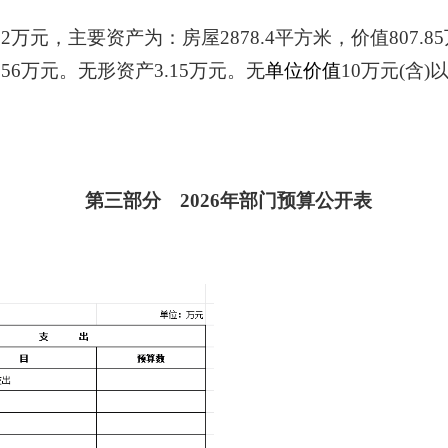
82
万元，主要资产为：房屋
2878.4
平方米
，价值
807.85
.56
万元。无形资产
3.15
万元。无
单位价值
10
万元
(
含
)
第三部分
202
6
年部门预算公开表