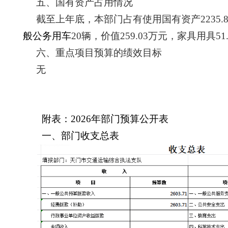
五、国有资产占用情况
截至上年底，本部门占有使用国有资产
2235.
般公务用车
20
辆，
价值
259.03
万元，
家具用具
51
六、重点项目预算的绩效目标
无
附表：
202
6
年部门预算公开表
一、部门收支总表