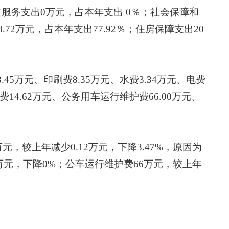
共服务支出
0
万元，占本年支出
0
％；社会保障和
8.72
万元，占本年支出
77.92
％
；
住房保障
支出
20
8.45
万元、印刷费
8.35
万元、水费
3.34
万元、电费
费
14.62
万元、公务用车运行维护费
66.00
万元、
万元，较上年减少
0.12
万元，下降
3.47
%
，原因为
万元，下降
0
%
；公车运行维护费
66
万元，较上年