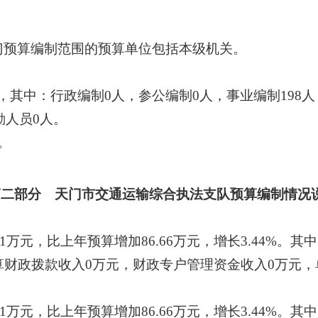
门预算编制范围的预算单位包括本级
机关
。
，其中：行政编制
0
人，参公编制
0
人，事业编制
198
人
勤人员
0
人。
。
第二部分 天门市交通运输综合执法支队预算编制情况
1
万元，比上年预算增加
86.66
万元，增长
3.44
%
。其中
算财政拨款收入
0
万元，财政专户管理资金收入
0
万元，
1
万元，比上年预算增加
86.66
万元，增长
3.44
%
。其中