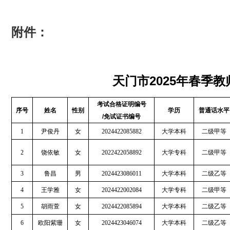
附件：
天门市2025年春季
考试合格证明编号
序号
姓名
性别
学历
普通话水平
/免试证书编号
1
尹俊丹
女
2024422085882
大学本科
二级甲等
2
饶依敏
女
2022422058892
大学专科
二级甲等
3
鲁昌
男
2024423086011
大学本科
二级乙等
4
王学雅
女
2024422002084
大学专科
二级甲等
5
胡雨萱
女
2024422085894
大学本科
二级乙等
6
欧阳紫珊
女
2024423046074
大学本科
二级乙等