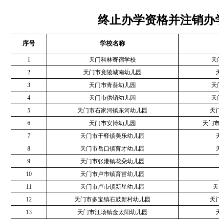
终止办学资格并注销办
序号
学校名称
1
天门科林寄宿学校
天
2
天门市竟陵城南幼儿园
3
天门市青葵幼儿园
天
4
天门市供销幼儿园
天
5
天门市石家河镇东河幼儿园
天
6
天门市安博幼儿园
天门
7
天门市干驿镇美乐幼儿园
8
天门市岳口镇育才幼儿园
9
天门市张港镇花朵幼儿园
10
天门市卢市镇育苗幼儿园
11
天门市卢市镇新星幼儿园
天
12
天门市多宝镇石鼓新村幼儿园
天
13
天门市汪场镇金太阳幼儿园