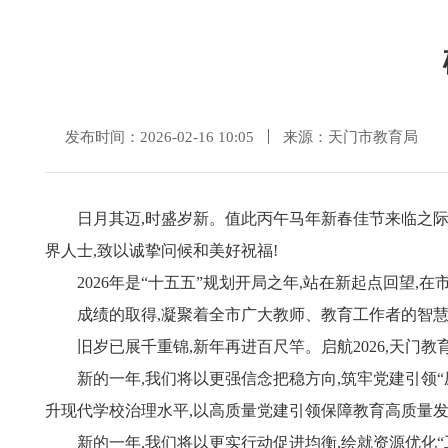
发布时间：2026-02-16 10:05
来源：天门市教育局
日月其迈,时盛岁新。值此丙午马年新春佳节来临之际
界人士,致以诚挚问候和美好祝福!
2026年是“十五五”规划开局之年,站在新起点回望
成绩的取得,凝聚着全市广大教师、教育工作者的智慧
旧岁已展千重锦,新年再进百尺竿。启航2026,天门
新的一年,我们将以更强信念把稳方向,筑牢党建引领“
升现代学校治理水平,以高质量党建引领保障教育高质量
新的一年,我们将以更实行动促进均衡,绘就资源优化“