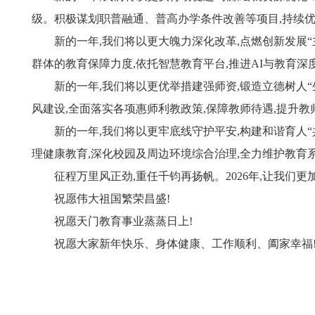
级。积极谋划职普融通、普高办学条件改善等项目,持续优
新的一年,我们将以更大魄力深化改革,点燃创新发展“
群体的教育保障力度,依托智慧教育平台,推进AI与教育深
新的一年,我们将以更优举措建强师资,锻造立德树人“
风建设,全面落实各项惠师利教政策,保障教师待遇,提升
新的一年,我们将以更牢底线守护平安,构建和谐育人“
理健康教育,深化校园及周边环境综合治理,全力维护教
征程万里风正劲,重任千钧再扬帆。2026年,让我们更
祝愿伟大祖国繁荣昌盛!
祝愿天门教育事业蒸蒸日上!
祝愿大家新年快乐、身体健康、工作顺利、阖家幸福