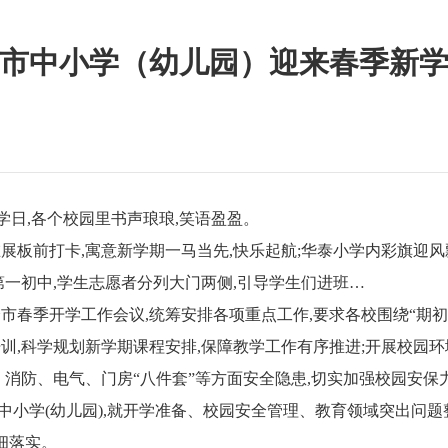
市中小学（幼儿园）迎来春季新
开学日,各个校园里书声琅琅,笑语盈盈。
板前打卡,寓意新学期一马当先,快乐起航;华泰小学内彩旗迎风飘
第一初中,学生志愿者分列大门两侧,引导学生们进班…
全市春季开学工作会议,统筹安排各项重点工作,要求各校围绕“期
训,科学规划新学期课程安排,保障教学工作有序推进;开展校园环
、消防、电气、门房“八件套”等方面安全隐患,切实加强校园安保
市中小学(幼儿园),就开学准备、校园安全管理、教育领域突出
细落实。