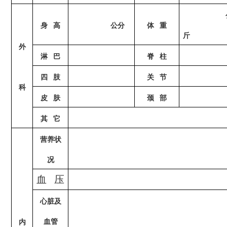
身
高
公分
体
重
斤
外
淋
巴
脊
柱
四
肢
关
节
科
皮
肤
颈
部
其
它
营养状
况
血
压
心脏及
血管
内