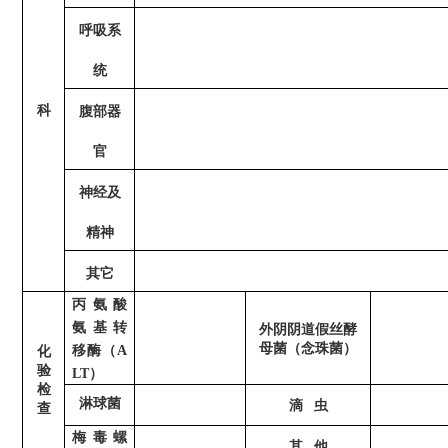
呼吸系
统
科
腹部器
官
神经及
精神
其它
丙氨酸
氨基转
外阴阴道假丝酵
母菌（念珠菌）
移酶（
A
化
验
LT）
检
淋球菌
滴
虫
查
梅毒螺
其
他