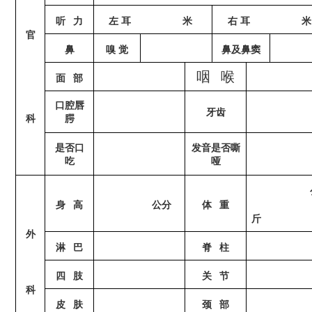
听
力
左
耳
米
右
耳
米
官
鼻
嗅
觉
鼻及鼻窦
咽
喉
面
部
口腔唇
牙齿
科
腭
是否口
发音是否嘶
吃
哑
身
高
公分
体
重
斤
外
淋
巴
脊
柱
四
肢
关
节
科
皮
肤
颈
部