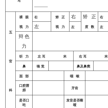
写
右
矫
正
裸
眼
右
矫
正
右
左
视
力
视
力
度
数
左
左
五
辩 色
力
听
力
左
耳
米
右
耳
米
官
鼻
嗅
觉
鼻及鼻窦
面
部
咽
喉
口腔唇
牙齿
科
腭
是否口
发音是否嘶
吃
哑