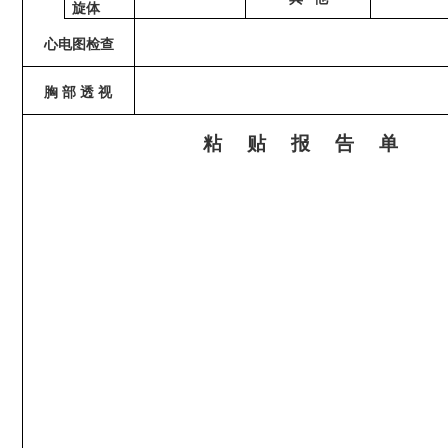
旋体
心电图检查
胸
部
透
视
粘
贴
报
告
单