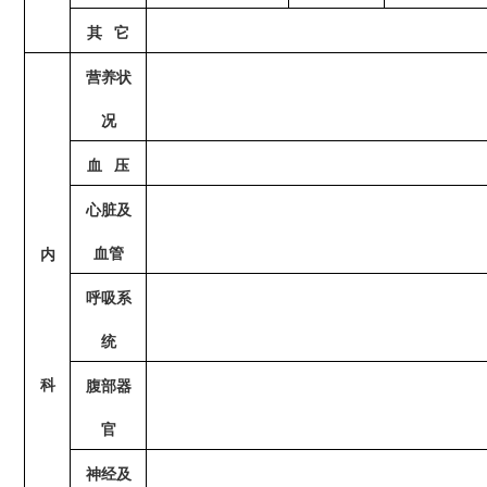
其
它
营养状
况
血
压
心脏及
血管
内
呼吸系
统
科
腹部器
官
神经及