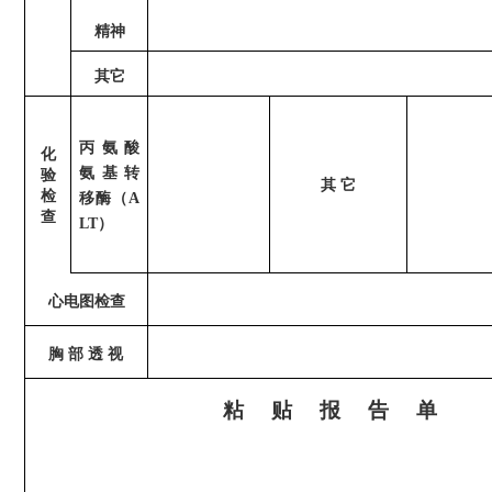
精神
其它
丙氨酸
化
氨基转
验
其
它
检
移酶（
A
查
LT）
心电图检查
胸
部
透
视
粘
贴
报
告
单