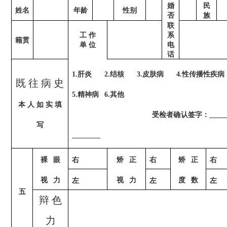
婚
民
姓名
年龄
性别
否
族
联
工
作
系
籍贯
单
位
电
话
1.肝炎 2.结核 3.皮肤病 4.性传播性疾病
既 往 病 史
5.精神病 6.其他
本
人
如
实
填
受检者确认签字：
写
裸
眼
右
矫
正
右
矫
正
右
视
力
视
力
度
数
左
左
左
五
辩 色
力