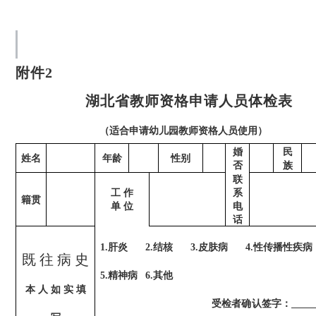
附件2
湖北
省教师资格申请人员体检表
（适合申请幼儿园教师资格人员使用）
婚
民
姓名
年龄
性别
否
族
联
工
作
系
籍贯
单
位
电
话
1.肝炎 2.结核 3.皮肤病 4.性传播性疾病
既 往 病 史
5.精神病 6.其他
本
人
如
实
填
受检者确认签字：