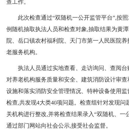
查工作。
此次检查
通过“双随机一公开监管平台”,
按
照
例
随机抽取执法人员和检查对象
,抽取结果为
黄潭
院、
岳口
镇农村福利院、
天门市第一人民医院养
老
服务
机构。
执法人员通过实地
查看
、走访询问
、
查阅台
对
养老
机构
服务质量和安全、建筑消防设计审查
设施和落实消防安全管理情况、特种设备使用监
检查
,
共发现
4
大类
40
项问题。检查组针对发现问
关机构进行
整改
,并将
检查结果录入“双随机、一
通过部门网站向社会公示
,
接受
社会
监督。