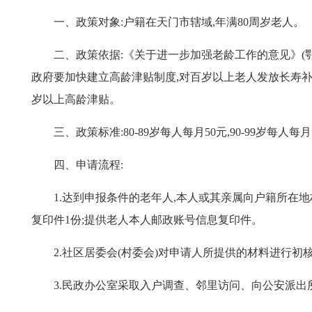
一
、
政策对象:户籍在天门市辖域,年满
80
周岁老人。
二、
政策依据:《关于进一步加强老龄工作的意见》
(
政府要加快建立高龄津贴制度,对百岁以上老人发放长寿补
岁以上高龄津贴。
三、
政策标准:
80-89
岁每人每月
50
元,
90-99
岁每人每月
四、
申请流程:
1.
达到申报条件的老年人,本人或其亲属向户籍所在地
复印件
1
份;提供老人本人邮政账号信息复印件。
2.
社区居委会
(
村委会
)
对申请人所提供的材料进行初核
3.
民政办公室采取入户调查、邻里访问、向公安派出所