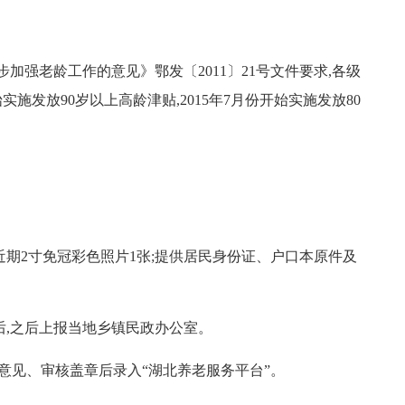
步加强老龄工作的意见》鄂发〔
2011
〕
21
号文件要求,各级
始实施发放
90
岁以上高龄津贴,
2015
年
7
月份开始实施发放
80
近期
2
寸免冠彩色照片
1
张;提供居民身份证、户口本原件及
后,之后上报当地乡镇民政办公室。
意见、审核盖章后录入“湖北养老服务平台”。