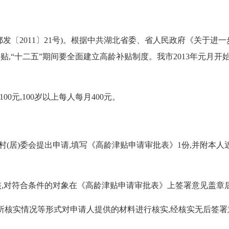
鄂发〔
2011
〕
21
号
)
。根据中共湖北省委、省人民政府《关于进一
贴,“十二五”期间要全面建立高龄补贴制度。我市
2013
年元月开
100
元,
100
岁以上每人每月
400
元。
村
(
居
)
委会提出申请,填写《高龄津贴申请审批表》
1
份,并附本人
,对符合条件的对象在《高龄津贴申请审批表》上签署意见盖章
核实情况等形式对申请人提供的材料进行核实,经核实无后签署