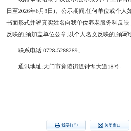
日至
2026
年
6
月
8
日)。公示期间,任何单位或个人
书面形式并署真实姓名向我单位养老服务科反映
反映的,须加盖单位公章;以个人名义反映的,须写
联系电话:
0728-5288289
。
通讯地址:天门市竟陵街道钟惺大道
18
号。
我要打印
关闭窗口