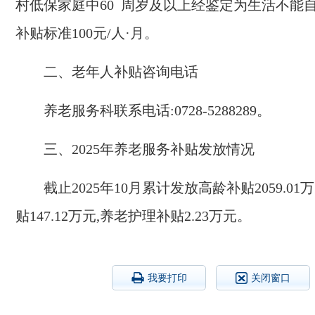
村低保家庭中
60
周岁及以上经鉴定为生活不能
补贴标准
100
元
/
人
·
月。
二、老年人补贴咨询电话
养老服务科联系电话
:0728-5288289
。
三、
202
5
年养老服务补贴发放情况
截止
202
5
年
10
月
累计发放高龄补贴
2059.01
万
贴
1
47.12
万元
,
养老护理补贴
2.23
万元。
我要打印
关闭窗口