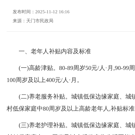
发布时间：2025-11-12 16:16
来源：天门市民政局
一、老年人补贴内容及标准
(
一
)
高龄津贴。
80-89
周岁
50
元
/
人
·
月
,90-99
周
100
周岁及以上
400
元
/
人
·
月。
(
二
)
养老服务补贴。城镇低保边缘家庭、城
村低保家庭中
80
周岁及以上高龄老年人
,
补贴标准
(
三
)
养老护理补贴。城镇低保边缘家庭、城