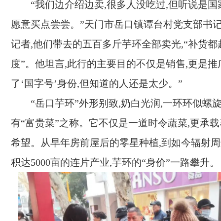
“我们边介绍边卖,很多人没吃过,但听说是国
愿意买点尝尝。”天门市岳口镇谭台村党支部书
记者,他们带去的五百多斤芋环全部卖光,“补货
度”。他坦言,此行的主要目的不仅是销售,更是推
了‘国字号’身份,但知道的人还是太少。”
“岳口芋环”外形别致,奶白光润,一环环似螺
有“富贵菜”之称。它不仅是一道时令蔬菜,更承
希望。从早年房前屋后的零星种植,到如今辐射周
积达5000亩的连片产业,芋环的“身价”一路攀升。