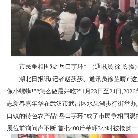
市民争相围观“岳口芋环”。(通讯员 徐飞 摄)
湖北日报讯(记者赵莎莎、通讯员徐芷晴)“这
像小螺蛳!”“怎么做最好吃?”1月23日至24日,20
志新春嘉年华在武汉市武昌区水果湖步行街举办
口镇的特色农产品“岳口芋环”成了市民争相围观
展位前询问声不断,首批400斤芋环3小时被抢购