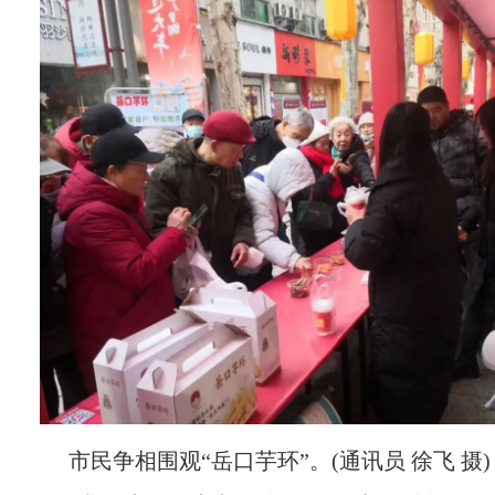
市民争相围观“岳口芋环”。(通讯员 徐飞 摄)