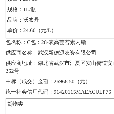
规格：
1L/
瓶
品牌：沃农丹
单价：
24.60
（元
/L
）
包名称：
C
包：
28-
表高芸苔素内酯
供应商名称：
武汉新德源农资有限公司
供应商地址：
湖北省武汉市江夏区安山街道安
262
号
中标（成交）金额：
26968.50
（元）
统一社会信用代码：
91420115MAEACULP76
货物
类