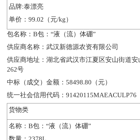
品牌
:
泰漂亮
单价：
99.02
（元
/kg
）
包名称：
B
包：“液（流）体硼”
供应商名称：
武汉新德源农资有限公司
供应商地址：
湖北省武汉市江夏区安山街道安
262
号
中标（成交）金额：
58498.80
（元）
统一社会信用代码：
91420115MAEACULP76
货物
类
名称：
B
包：“液（流）体硼”
数量
：
2378L