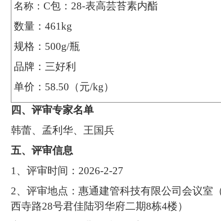
C
包：
28-
表高芸苔素内酯
名称：
数量：
461kg
规格
：
500g/
瓶
品牌：三好利
单价：
58.50
（元
/kg
）
四
、评审专家名单
韩蕾、孟利华、王国兵
五
、评审信息
1
、评审时间：
20
26-2-27
2
、评审地点：
惠通建管科技有限公司会议室
西寺路
28
号君佳陆羽华府二期
8
栋
4
楼）