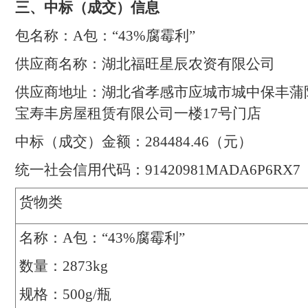
三
、中标（成交）信息
包名称：
A
包：“
43%
腐霉利”
供应商名称：
湖北福旺星辰农资有限公司
供应商地址：
湖北省孝感市应城市城中保丰蒲
宝寿丰房屋租赁有限公司一楼
17
号门店
中标（成交）
金额：
284484.46
（元）
统一社会信用代码：
91420981MADA6P6RX7
货物
类
名称：
A
包：“
43%
腐霉利”
数量：
2873kg
规格：
500g/
瓶