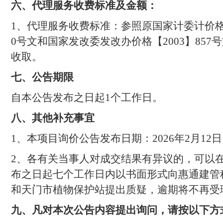
六
、代理服务收费标准及金额：
1
、代理服务收费标准：参照原国家计委计价格【2
0号文和国家发改委发改办价格【2003】857
收取。
七
、公告期限
自本公告发布之日起
1
个工作日。
八
、其他补充事宜
1
、本项目
询价
公告发布日期：
202
6
年
2
月
12
日
2
、各有关当事人对成交结果有异议的，可以
布之日起七个工作日内以书面形式向
惠通建管
和
天门市植物保护站
提出质疑，逾期将不再受
九
、凡对本次公告内容提出询问，请按以下方