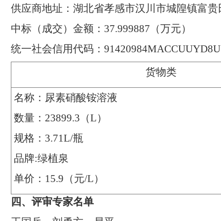
供应商地址：
湖北省孝感市汉川市城隍镇富贵
中标（成交）
金额：
37.999887
（万元）
统一社会信用代码：
91420984MACCUUYD8U
货物
类
名称：
尿素硝酸铵溶液
数量：
23899.3
（
L
）
规格：
3.71L/
瓶
品牌
:
绿植泉
单价：
15.9
（元
/L
）
四
、评审专家名单