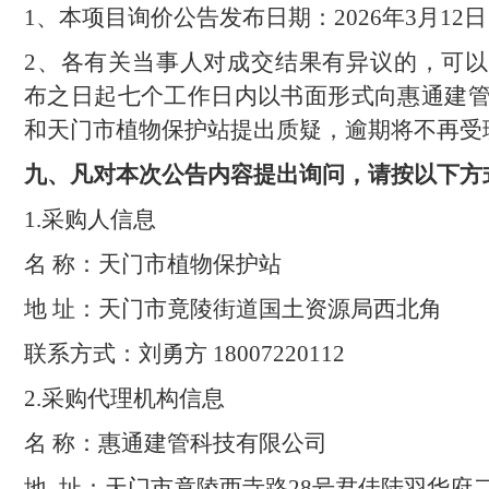
1
、本项目
询价
公告发布日期：
202
6
年
3
月
12
日
2
、各有关当事人对成交结果有异议的，可以
布之日起七个工作日内以书面形式向
惠通建
和
天门市植物保护站
提出质疑，逾期将不再受
九
、凡对本次公告内容提出询问，请按以下方
1.
采购人信息
名 称：
天门市植物保护站
地 址：
天门市竟陵街道国土资源局西北角
联系方式：
刘勇方
18007220112
2.
采购代理机构信息
名 称：
惠通建管科技有限公司
地
址：天门市竟陵西寺路
28
号君佳陆羽华府