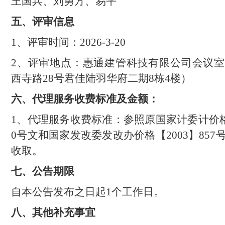
王国兵、刘勇方、易平
五
、评审信息
1
、评审时间：
20
26-3-20
2
、评审地点：
惠通建管科技有限公司会议室
西寺路
28
号君佳陆羽华府二期
8
栋
4
楼）
六
、代理服务收费标准及金额：
1
、代理服务收费标准：参照原国家计委计价
0
号文和国家发改委发改办价格【
2003
】
857
收取。
七
、公告期限
自本公告发布之日起
1
个工作日。
八
、其他补充事宜