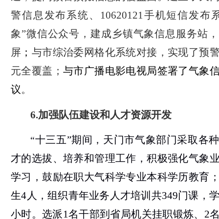
警信息发布系统、
10620121
手机短信发布系
象”微信公众号，建成乡镇气象信息服务站
屏
；
与市综治委网格化系统对接，实现了预
元全覆盖；
与市广播电影电视局签署了气象
议
。
6
.
加强队伍建设和人才资源开发
十三五”
期间，天门市气象部门采取各
“
才的选拔、培养和管理工作，积极强化气象
学习，鼓励在职大气科学专业本科学历教育
生
4
人，组织青年业务人才培训共
349
门课，
小时。选派
1
名干部到省局机关挂职锻炼、
2