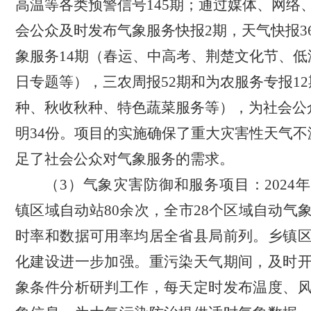
高温等各类预警信号
145
期；通过媒体、网络
会公众及时发布气象服务快报
2
期，天气快报
3
象服务
14
期（春运、中高考、荆楚文化节、低
日专题等），三农周报
52
期和为农服务专报
12
种、秋收秋种、特色蔬菜服务等），为社会公
明
34
份。项目的实施确保了重大灾害性天气不
足了社会公众对气象服务的需求。
（
3
）气象灾害防御和服务项目：
2024
年
镇区域自动站
80
余次，全市
28
个区域自动气
时率和数据可用率均居全省县局前列。乡镇
化建设进一步加强。重污染天气期间，及时
象条件分析研判工作，每天定时发布温度、