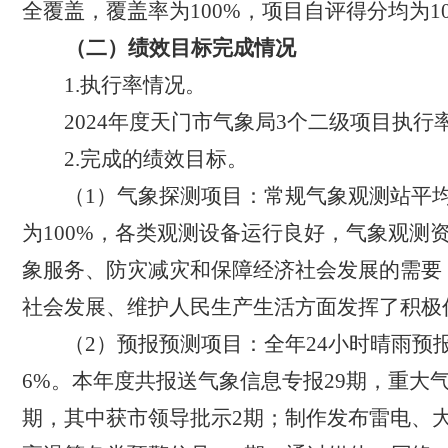
全覆盖
，覆盖率为
100%
，
项目自评得分均为
1
（二）绩效目标完成情况
1.
执行率情况。
2024
年度天门市气象局
3
个二级项目执行
2.
完成的绩效目标。
（
1
）气象探测项目：常规气象观测站平
为
100
%
，各类观测设备运行良好，气象观测
象服务、防灾减灾和保障经济社会发展的需要
社会发展、维护人民生产生活方面发挥了积极
（
2
）预报预测项目：全年
24
小时晴雨预
6%
。本年度共报送气象信息专报
29
期，重大
期，其中获市领导批示
2
期；制作发布雷电、