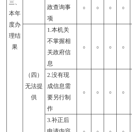
三、
政查询事
0
0
0
0
本年
项
度办
1.
本机关
理结
不掌握相
果
0
0
0
0
关政府信
息
（四）
2.
没有现
无法提
成信息需
0
0
0
0
供
要另行制
作
3.
补正后
申请内容