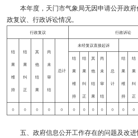
本年度，天门市气象局无因申请公开政府
政复议、行政诉讼情况。
行政复议
行政诉讼
未经复议直接起诉
结
结
其
尚
结
结
其
尚
结
结
果
果
他
未
总计
果
果
他
未
总
果
果
维
纠
结
审
维
纠
结
审
计
维
纠
持
正
果
结
持
正
果
结
持
正
0
0
0
0
0
0
0
0
0
0
0
0
五、政府信息公开工作存在的问题及改进