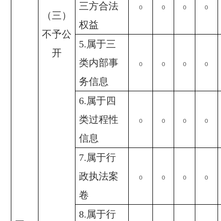
三方合法
0
0
0
0
（三）
权益
不予公
5.
属于三
开
类内部事
0
0
0
0
务信息
6.
属于四
类过程性
0
0
0
0
信息
7.
属于行
政执法案
0
0
0
0
卷
8.
属于行