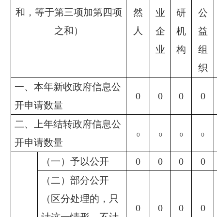
和，等于第三项加第四项
然
业
研
公
之和）
人
企
机
益
业
构
组
织
一、本年新收政府信息公
0
0
0
0
开申请数量
二、上年结转政府信息公
0
0
0
0
开申请数量
（一）予以公开
0
0
0
0
（二）部分公开
（区分处理的，只
0
0
0
0