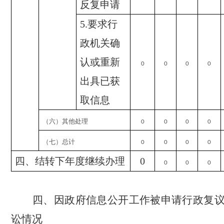
反复申请
5.
要求行
政机关确
认或重新
0
0
0
0
出具已获
取信息
（六）其他处理
0
0
0
0
（七）总计
0
0
0
0
四、结转下年度继续办理
0
0
0
0
四、因政府信息公开工作被申请行政复
讼情况