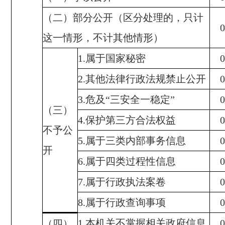
（二）部分公开（区分处理的，只计
0
这一情形，不计其他情形）
1.
属于国家秘密
0
2.
其他法律行政法规禁止公开
0
3.
危及“三安全一稳定”
0
（三）
4.
保护第三方合法权益
0
不予公
5.
属于三类内部事务信息
0
开
6.
属于四类过程性信息
0
7.
属于行政执法案卷
0
8.
属于行政查询事项
0
1.
本机关不掌握相关政府信息
0
（四）