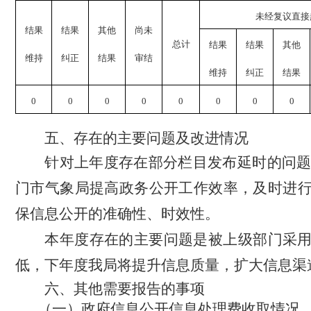
未经复议直接
结果
结果
其他
尚未
总计
结果
结果
其他
维持
纠正
结果
审结
维持
纠正
结果
0
0
0
0
0
0
0
0
五、存在的主要问题及改进情况
针对上年度存在部分栏目发布延时的问
门市气象
局提高政务公开工作效率，
及时进
保信息公开的准确性、时效性。
本年度存在的主要问题是被上级部门采
低，下年度我局将提升信息质量，扩大信息渠
六、其他需要报告的事项
（一）政府信息公开信息处理费收取情况