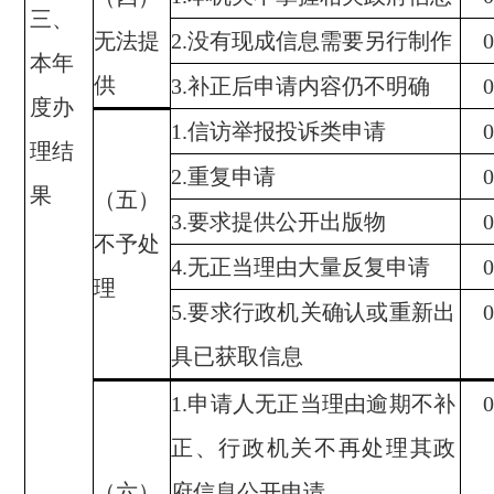
三、
无法提
2.
没有现成信息需要另行制作
0
本年
供
3.
补正后申请内容仍不明确
0
度办
1.
信访举报投诉类申请
0
理结
2.
重复申请
0
果
（五）
3.
要求提供公开出版物
0
不予处
4.
无正当理由大量反复申请
0
理
5.
要求行政机关确认或重新出
0
具已获取信息
1.
申请人无正当理由逾期不补
0
正、行政机关不再处理其政
（六）
府信息公开申请