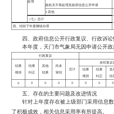
处理
政机关不再处理其政府信息公开申请
3.
其他
（七）总计
四、结转下年度继续办理
四、政府信息公开行政复议、行政诉讼
本年度，天门市气象局无因申请公开政
行政复议
未经复议
结果
结果
其他
尚未
总计
结果
结果
其
维持
纠正
结果
审结
维持
纠正
结
0
0
0
0
0
0
0
0
五、存在的主要问题及改进情况
针对上年度存在被上级部门采用信息
了积极成效，相关信息采用率有所提高。