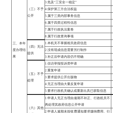
3.
危及“三安全一稳定”
（三）不予
4.
保护第三方合法权益
公开
5.
属于三类内部事务信息
6.
属于四类过程性信息
7.
属于行政执法案卷
8.
属于行政查询事项
1.
本机关不掌握相关政府信息
三、本年
（四）无法
度办理结
2.
没有现成信息需要另行制作
提供
果
3.
补正后申请内容仍不明确
1.
信访举报投诉类申请
2.
重复申请
（五）不予
3.
要求提供公开出版物
处理
4.
无正当理由大量反复申请
5.
要求行政机关确认或重新出具已获取信息
1.
申请人无正当理由逾期不补正、行政机关不
再处理其政府信息公开申请
（六）其他
2.
申请人逾期未按收费通知要求缴纳费用、行