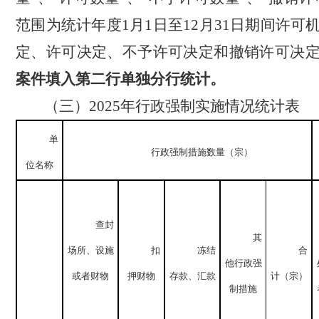
范围为统计年度
1
月
1
日至
12
月
31
日
期间许可
定、许可决定、不予许可决定和撤销许可决
案件填入第二行单独分行统计。
（三）
2025
年行政强制实施情况统计表
单
行政强制措施数量（宗）
位名称
查封
其
场所、设施
扣
冻结
合
他行政强
或者财物
押财物
存款、汇款
计（宗）
制措施