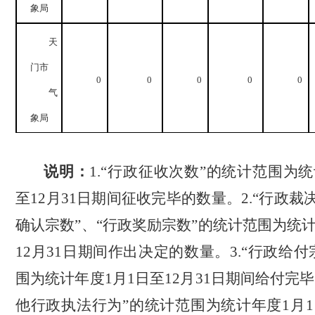
象局
天
门市
0
0
0
0
0
气
象局
说明：
1.“
行政征收次数”的统计范围为
至
12
月
31
日
期间征收完毕的数量。
2.“
行政裁决
确认宗数”、“行政奖励宗数”的统计范围为统
12
月
31
日
期间作出决定的数量。
3
.“
行政给付
围为统计年度
1
月
1
日至
12
月
31
日
期间给付完毕
他行政执法行为”的统计范围为统计年度
1
月
1