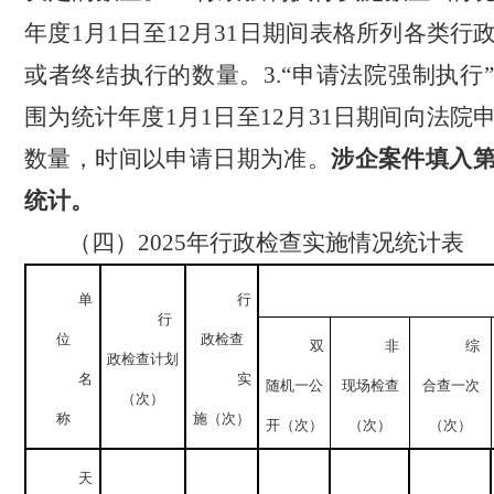
年度
1
月
1
日至
12
月
31
日
期间表格所列各类行
或者终结执行的数量。
3.“
申请法院强制执行
围为统计年度
1
月
1
日至
12
月
31
日
期间向法院
数量，时间以申请日期为准。
涉企案件填入
统计。
（
四
）
2025
年行政
检查实施
情况统计表
单
行
行
位
政检查
双
非
综
政检查计划
名
实
随机一公
现场检查
合查一次
（次）
称
施（次）
开（次）
（次）
（次）
天