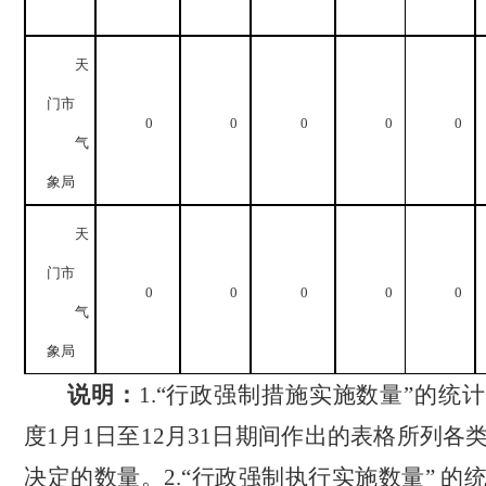
天
门市
0
0
0
0
0
气
象局
天
门市
0
0
0
0
0
气
象局
说明：
1.“
行政强制措施实施数量”的统
度
1
月
1
日至
12
月
31
日
期间作出的表格所列各
决定的数量。
2.“
行政强制执行实施数量” 的