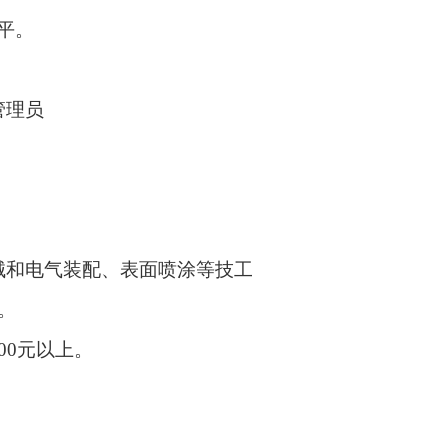
平。
管理员
械和电气装配、表面喷涂等技工
。
00元以上。