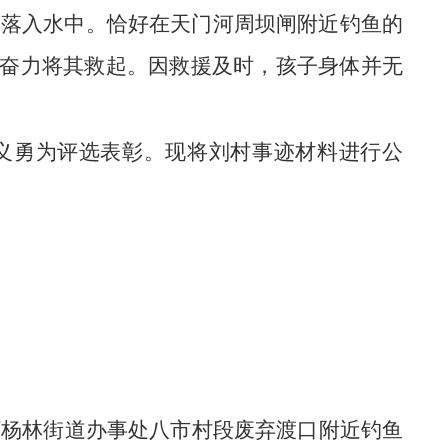
不慎落入水中。恰好在天门河周坝闸附近钓鱼的
奋力将其救起。因救援及时，孩子身体并无
义勇为评选表彰。现将刘村事迹材料进行公
。
门河杨林街道办事处八市村段废弃渡口附近钓鱼