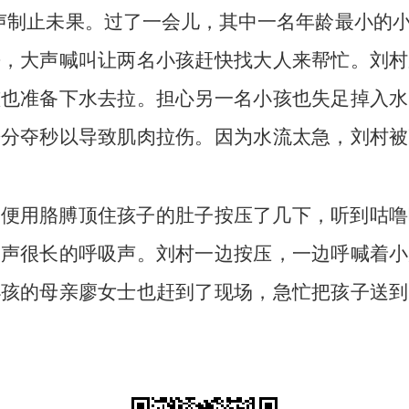
声制止未果。过了一会儿，其中一名年龄最小的
去，大声喊叫让两名小孩赶快找大人来帮忙。刘村
孩也准备下水去拉。担心另一名小孩也失足掉入水
争分夺秒以导致肌肉拉伤。因为水流太急，刘村被
，便用胳膊顶住孩子的肚子按压了几下，听到咕噜
一声很长的呼吸声。刘村一边按压，一边呼喊着小
小孩的母亲廖女士也赶到了现场，急忙把孩子送到