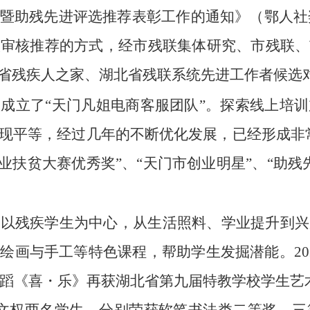
暨助残先进评选推荐表彰工作的通知》
（鄂人社
级审核推荐的方式，
经
市残联
集体研究、市残联、
省残疾人之家、湖北省残联系统先进工作者候选
成立了“天门凡姐电商客服团队”。探索线上培
现平等，经过几年的不断优化发展，已经形成非
业扶贫大赛优秀奖”、“天门市创业明星”、“助残先
终以残疾学生为中心，从生活照料、学业提升到兴
绘画与手工等特色课程，帮助学生发掘潜能。20
舞蹈《喜・乐》再获湖北省第九届特教学校学生艺术