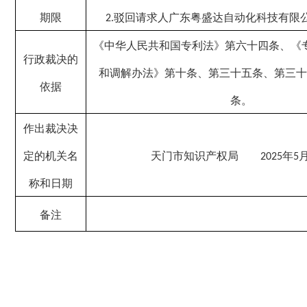
期限
驳回请求人
广东粤盛达自动化科技有限
2.
《中华人民共和国专利法
》第
六十四
条、《
行政裁决的
和调解办法
》
第十条、第三十五条、
第
三
十
依据
条
。
作出裁决决
定的机关名
天门市
知识产权局
年
202
5
5
称和日期
备注