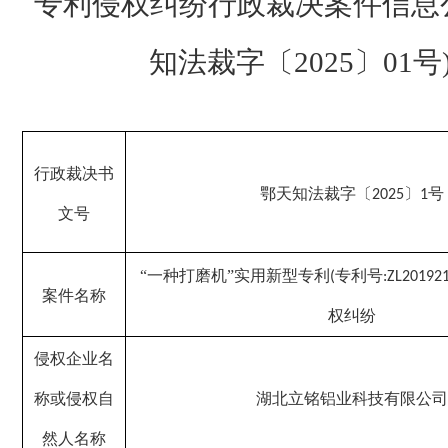
专利侵权纠纷行政裁决案件信息
知
法
裁字〔
202
5
〕
0
1
号
行政裁决书
鄂天知法裁字〔
〕
号
2025
1
文号
“一种打磨机”实用新型专利
专利号
(
:ZL20192
案件名称
权纠纷
侵权企业名
称或侵权自
湖北立铭铝业科技有限公司
然人名称