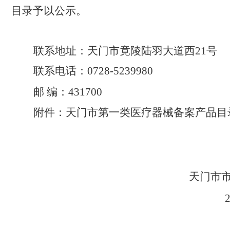
目录
予以公
示
。
联系地址：
天门市竟陵陆羽大道西
21
号
联系电话：
07
28
-
5239980
邮
编：
431700
附件：
天门市
第一类医疗器械
备案
产品目
天门
市