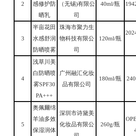
2
感修护防
（无锡
)
有限公
40ml/
瓶
194
晒乳
司
半亩花田
珠海市聚力生
202
3
水感舒润
物科技有限公
120ml/
瓶
防晒喷雾
司
浅草川美
白防晒喷
广州融汇化妆
4
180ml/
瓶
240
雾
SPF30
品有限公司
PA+++
奥佩爾绵
深圳市诗黛美
羊油多效
OP
5
化妆品有限公
260g/
瓶
保湿润体
司