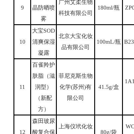
广州艾柔生物
9
晶防晒喷
180ml/
瓶
ZP
科技有限公司
雾
大宝
SOD
北京大宝化妆
10
清爽保湿
100mL/
瓶
B23
品有限公司
凝露
百雀羚护
肤脂（滋
菲尼克斯生物
1A
11
润型）
化学
(
苏州
)
有
41.5g/
盒
（新配
限公司
方）
森田玻尿
上海仪玳化妆
WO
12
酸复合保
80g/
袋