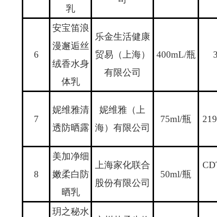
乳
安宝笛浪
乐金生活健康
漫邂逅丝
6
贸易（上海）
400mL/
瓶
绒香水身
有限公司
体乳
妮维雅清
妮维雅（上
7
75ml/
瓶
219
透防晒露
海）有限公司
美加净细
上海家化联合
CD
8
嫩柔白防
50ml/
瓶
股份有限公司
晒乳
玥之秘水