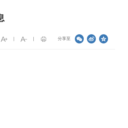
息
分享至