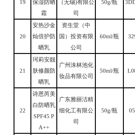
19
保湿防晒
（无锡
)
有限公
50g/
瓶
3D
霜
司
安热沙金
资生堂（中
20
灿倍护防
国）投资有限
60ml/
瓶
32
晒乳
公司
珂莉安靓
广州洙林池化
21
肤修颜防
50ml/
瓶
L0
妆品有限公司
晒乳
诗恩芮美
广东雅丽洁精
白防晒乳
22
细化工有限公
50g/
瓶
05
SPF45 P
司
A++