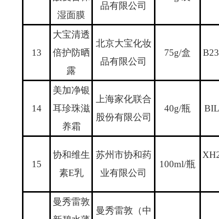
品有限公司
湿面膜
大宝清透
北京大宝化妆
13
倍护防晒
75g/
盒
B23
品有限公司
露
美加净银
上海家化联合
14
耳珍珠滋
40g/
瓶
BI
股份有限公司
养霜
协和维生
苏州市协和药
XH2
15
100ml/
瓶
素
E
乳
业有限公司
曼秀雷敦
曼秀雷敦（中