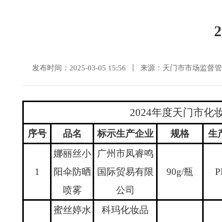
发布时间：2025-03-05 15:56
来源：天门市市场监督管
2024
年度天门市化
序号
品名
标示生产企业
规格
生
娜丽丝小
广州市凤睿鸣
1
阳伞防晒
国际贸易有限
90g/
瓶
P
喷雾
公司
蜜丝婷水
科玛化妆品