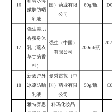
新碧水薄
16
国）药业有限
80g/
瓶
D0
嫩肤防晒
公司
乳液
强生美肌
香氛身体
强生（中国）
202
17
乳（薰衣
200ml/
瓶
有限公司
草甘菊香
型）
新碧户外
曼秀雷敦（中
18
冰凉防晒
国）药业有限
50g/
瓶
C0
乳液
公司
雅特赛思
科玛化妆品