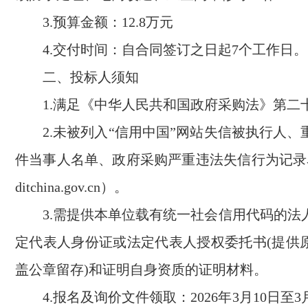
3.预算金额：
12.
8万元
4.交付时间：
自合同签订之日起
7个
工作
日
。
二、投标人须知
1.满足《中华人民共和国政府采购法》第二
2.未被列入“信用中国”网站失信被执行人
件当事人名单、政府采购严重违法失信行为记录名单
ditchina.gov.cn）。
3.需提供本单位载有统一社会信用代码的法
定代表人身份证或法定代表人授权委托书(提供
盖公章留存)和证明自身资质的证明材料。
4.报名及询价文件领取：
202
6
年
3
月
10
日至
3