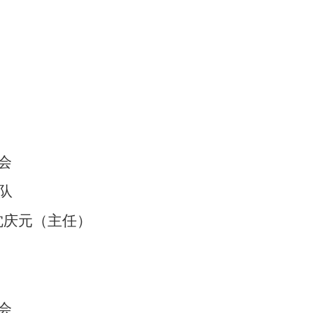
会
队
096 沈庆元（主任）
会