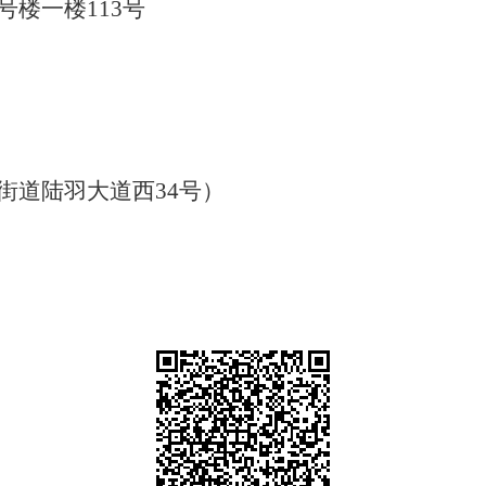
号楼一楼
113号
街道陆羽大道西
34号）