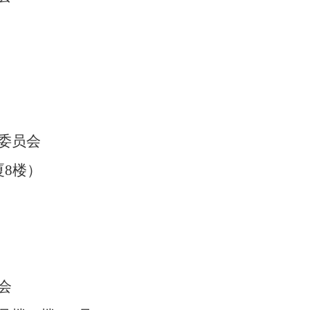
委员会
厦8楼）
会