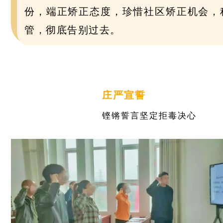
份，端正矫正态度，珍惜社区矫正机会，
管，彻底告别过去。
庄严宣誓
铿锵誓言坚定拒毒决心