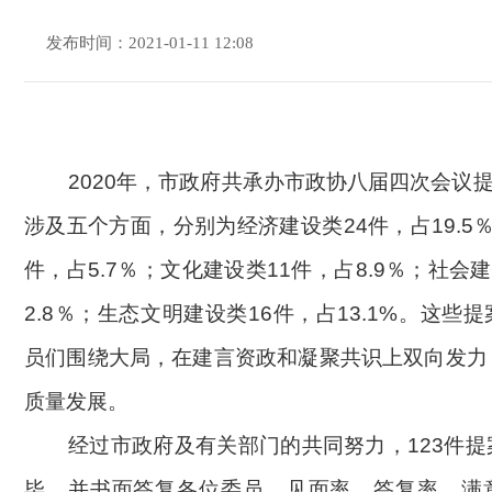
发布时间：2021-01-11 12:08
2020年，
市政府
共承办
市
政协
八届
四
次会议
涉及五个方面，分别为
经济建设类
24件，占19.
件，占5.7％；文化建设类11件，占8.9％；社会建
2.8％；生态文明建设类16件，占13.1%
。
这些
提
员们围绕大局，
在
建言资政和凝聚共识
上
双向发力
质量发展
。
经过市政府及有关部门的共同努力，
123
件
提
毕，并书面答复各位
委员
，见面率、答复率、满