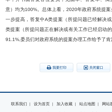
意）均为
100%。
总体上看，
2020
年政府系统
提案
一步提高
，
答复中
A类
提案
（所提问题已经解决或
类
提案
（所提问题正在解决或有关工作已经启动
91.1
%,
委员
们对政府系统的
提案
办理工作给予了肯
我要打印
关闭窗口
联系我们
|
设为首页
|
加入收藏
|
站点地图
|
网站