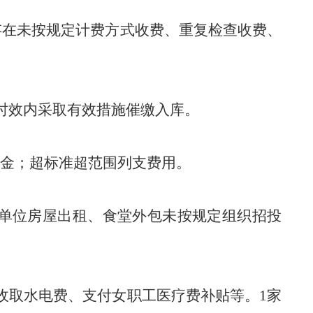
存在
未按规定计费方式收费、重复检查
收费
、
时效内采取有效措施催缴入库。
金；超标准超范围列支费用。
家单位
房屋出租
、
食堂外包未按规定组织招投
收取水电费
、
支付女职工医疗费补贴
等。
1家