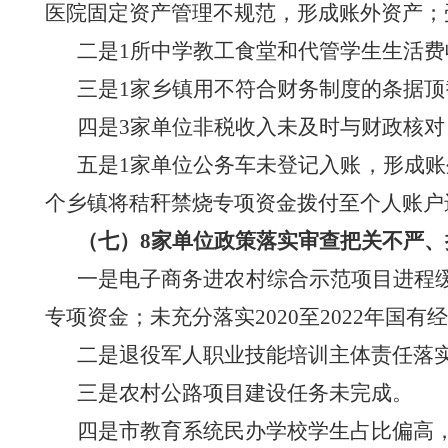
医院固定资产管理不规范，形成账外资产；
二是
1所
中学教工食堂
和
代管学生生活费
三是
1家乡
镇用不符合财务制度的条据顶
四是
3家单位非税收入未及时与财政核
五是
1家单位公务车未登记入账，形成账
个乡镇将秸秆禁烧专项资金拨付至个人账户
（七）
8家单位政策落实审查把关不严
一是
电子商务进农村综合示范项目进程
专项资金
；
未充分落实
2020
至
2022年国
二是
退役军人职业技能培训主体责任落
三是
农村公路项目建设任务未完成。
四是市教育系统
民办学校学生占比偏高