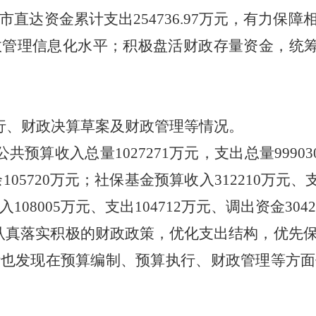
年我市直达资金累计支出254736.97万元，有力
理信息化水平；积极盘活财政存量资金，统筹收回
执行、财政决算草案及财政管理等情况。
公共预算收入总量1027271万元，支出总量999
余105720万元；社保基金预算收入312210万元、
108005万元、支出104712万元、调出资金3
认真落实积极的财政政策，优化支出结构，优先
计也发现在预算编制、预算执行、财政管理等方面