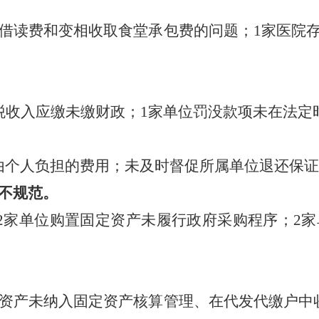
借读费和
变相收取食堂承包费
的问题；
1家医院
税收入
应缴未缴财政；
1家单位
罚没款项未在法定
由个人负担的费用；未及时督促所属单位退还保证
不规范。
2家单位
购置固定资产未
履行政府采购程序；
2
资产未纳入固定资产核算管理
、
在代发代缴户中