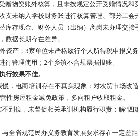
受赠物资账外核算，且未按规定公开受赠情况和
收支
未纳入
学校
财务账进行核算管理
、
部分工会
替库存现金
、
财务人员（出纳）离岗未
办理交接
对，数据长期存在差异。
外资产；3家单位未严格履行个人所得税申报义
进行管理使用；2个乡镇不合规票据报账
。
、执行效果不佳。
缓慢，电商培训存在不真实现象
；
对农贸市场改
有经营性房屋租金减免政策，多向租户收取租金。
实不到位
，
未督促相关承训机构履行职责
；
解
“四
，与全省规范民办义务教育发展要求存在一定差距