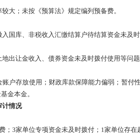
率较大
；
未按《预算法》规定编列预备费。
缴入国库
、
非税收入汇缴结算户待结算资金未及时
土地出让金收入
、
债券资金未及时拨付使用
等问题
金账户存放使用
；
财政库款保障能力偏弱
；
暂付
险基金本金。
审计情况
费；3家单位专项资金未及时拨付；1家单位存在