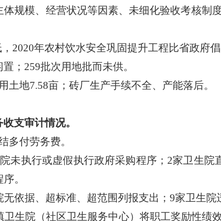
主体规模、经营状况等因素
、
未细化验收考核制
低
，
2020年
农村饮水安全巩固提升工程比省政府倡
闲置；
259批次用地批而未供。
土地7.58亩
；
砖厂生产手续不全、产能落后。
务收支审计情况。
结多付劳务费
。
生院未执行或虚假执行政府采购程序
；
2家卫生院
程序。
生院无依据、超标准、超范围列报支出
；
9家卫生院
乡镇卫生院（社区卫生服务中心）将职工奖励性绩