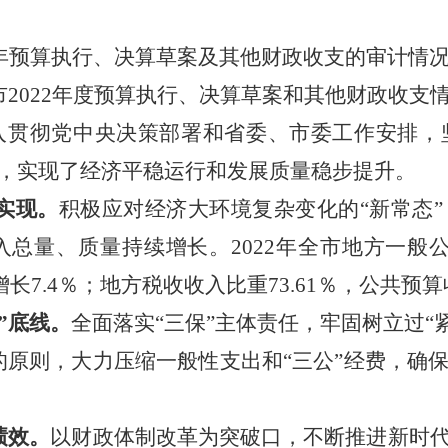
22年预算执行、决算草案及其他财政收支的审计情
市
2022年度预算执行、决算草案和其他财政收
入贯彻党中央决策部署和省委、市委工作安排，
，
实现了经济平稳运行
和
发展质量稳步提升
。
实现。
积极应对经济
大环境复杂变化的
“新常态
量、质量持续增长。2022年全市地方一般公共预
比增长7.4％；地方税收收入比重73.61％，公共预
”底线。
全面落实
“三保”主体责任，牢固树立
过
“
的原则，大力压缩一般性支出和“三公”经费，确
绩效。
以财政体制改革为突破口，不断推进新时