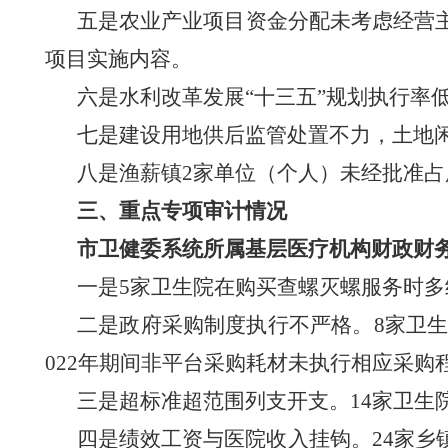
五是农业
产业项目资金分配未考
虑
经营
项目实施内容。
六是
水利
改革发展
“十三五”规划执行率
七是
建设用地供后监管处置不力，土地
八是
渔薪镇
2家单位（个人）未经批准占用
三、
重点专项审计情况
市卫健委系统所属基层医疗机构财政财
一是
5
家卫生院
在购买查螺灭螺服务时多
二是
政府采购制度执行不严格
。
8家卫
022年期间非平台采购耗材未执行相应采购
三是超标准超范围列支开支
。
14家卫
四是
绩效工资与医院收入挂钩。
24家