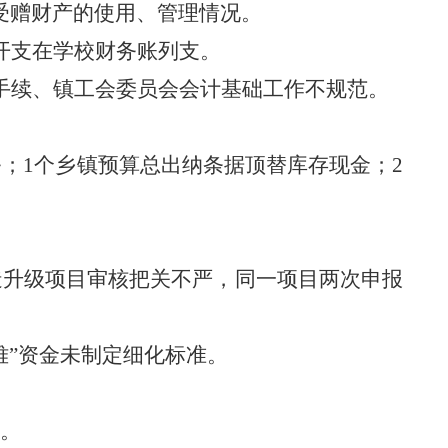
受赠财产的使用、管理情况。
开支在学校财务账列支
。
手续
、镇
工会委员会会计基础工作不规范。
务
；
1个乡镇预算总出纳条据顶替库存现金；2
造升级项目
审核
把关不严，同一项目两次申报
难”资金未制定细化标准。
。