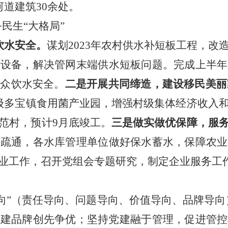
河道建筑
30余处。
民生“大格局”
饮水安全。
谋划
202
3
年农村供水补短板工程
，
改
及
设备
，解决管网末端供水短板问题。
完成上半年
群众饮水安全。
二是开展共同缔造，建设移民美丽
级多宝镇食用菌产业园，增强村级集体经济收入
范村，预计9月底竣工。
三是做实做优保障，服
道疏通，各水库管理单位做好保水蓄水，保障农业
业工作，召开党组会专题研究，制定企业服务工
导向”（责任导向、问题导向、价值导向、品牌导向
党建品牌创先争优；坚持党建融于管理，促进管控