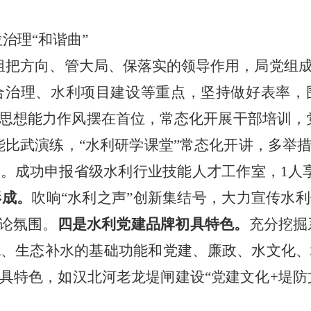
位
治理
“和谐曲”
组把方向、管大局、保落实的领导作用，
局党组
合治理、水利项目建设等重点，
坚持做好表率，
思想能力作风摆在首位，常态化开展干部培训，
能比武演练，“水利研学课堂”常态化开讲，多举
。成功申报省级水利行业技能人才工作室，1人
形成。
吹响
“水利之声”创新集结号，大力宣传水
舆论氛围。
四是
水利党建品牌初具特色
。
充分挖掘
溉、生态补水的基础功能和党建、廉政、水文化、
具特色，如汉北河老龙堤闸建设“党建文化+堤防文