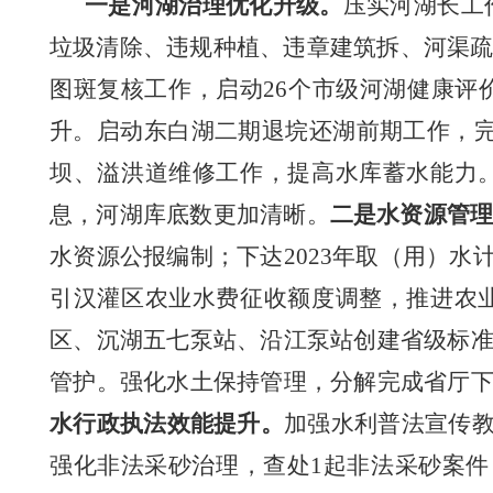
一是河湖治理优化升级。
压实河湖长工
垃圾
清除
、
违规种植、违章建筑
拆、
河渠
图斑复核工作，
启动
26个市级河湖健康评
升。
启动东白湖二期退垸还湖前期工作，
坝、溢洪道维修工作，提高水库蓄水能力
息，河湖库底数更加清晰。
二是水资源管
水资源公报编制；下达2023年取（用）水
引汉灌区农业水费征收额度调整，推进农
区、沉湖五七泵站、沿江泵站创建省级标
管护。强化
水土保持
管理，
分解完成省厅
水行政执法效能提升。
加强水利普法宣传
强化非法采砂治理，
查处
1起非法采砂案件