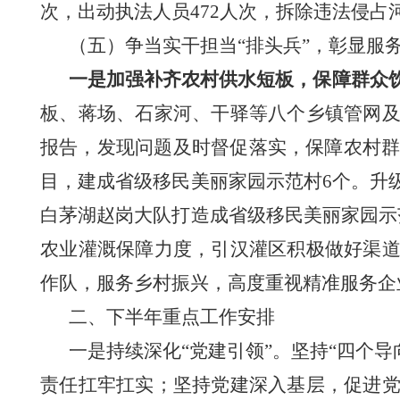
次，出动执法人员
472
人次
，
拆除违法侵占
（五）
争当实干担当
“排头兵”，彰显服务
一是
加强补齐农村供水短板
，
保障群众
板、蒋场、石家河、干驿等八个乡镇管网
报告，发现问题及时督促落实，保障
农村
目，
建成省级移民美丽家园示范村
6个。升
白茅湖赵岗大队打造成省级移民美丽家园示
农业
灌溉保障力度，引汉灌区积极做好渠
作队，服务乡村振兴，
高度重视精准服务企
二、下半年重点工作安排
一是持续深化
“党建引领”。
坚持
“四个
责任扛牢扛实；坚持党建深入基层，促进