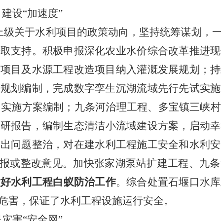
建设“加速度”
上级关于水利项目的政策动向，坚持统筹谋划，
争取支持。积极申报深化农业水价综合改革推进现
造项目及水源工程改造项目纳入灌溉发展规划；
持
等规划编制，完成数字孪生沉湖流域先行先试实施
目实施方案编制
；
九条河治理工程、多宝镇三峡村
可研报告，
编制生态清洁小流域建设方案，
启动幸
突出问题整治，
对在建水利工程施工安全和水利安
报或整改意见。
加快
张家湖泵站扩建工程
、
九条
做好水利工程白蚁防治工作
。
综合处置石堰口水库
危害，保证了水利工程设施运行安
全。
灾害“安全网”