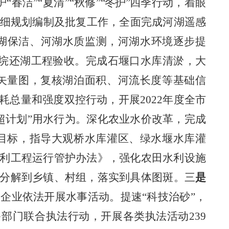
护
“春洁”“夏清”“秋修”
“冬护”
四季行动，着眼
详细规划编制及批复工作
，
全面完成
河湖遥感
河湖保洁、河湖水质监测，河湖水环境逐步提
退垸还湖工程验收。
完成石堰口水库清淤，大
矢量图，复核湖泊面积、河流长度等基础信
耗总量和强度双控行动，开展
2022年度全市
超计划”用水行为。
深化农业水价改革，
完成
目标，指导大观桥
水库灌区、绿水堰水库灌
利工程运行管护办法》，强化农田水利设施
分解到乡镇、村组，落实到具体图斑。三
是
和企业依法开展水事活动。提速
“科技治砂”，
多部门联合执法行动
，
开展各类执法活动
239