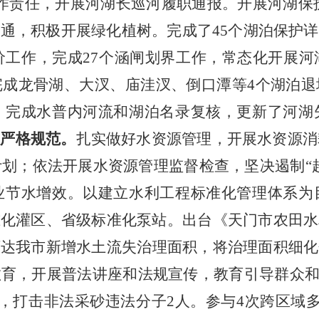
作责任，开展河湖长巡河履职通报。开展河湖保
疏通，
积极开展绿化植树
。
完成了
45个湖泊保护
价工作，完成27个涵闸划界工作，常态化开展
完成龙骨湖、大汊、庙洼汊、倒口潭等
4个湖泊
。完成水普内河流和湖泊名录复核，更新了河湖
理严格规范。
扎实做好水资源管理，开展水资源消
计划；
依法开展水资源管理监督检查，
坚决遏制
“
业节水增效。以建立水利工程标准化管理体系为
准化灌区、省级标准化泵站。
出台《天门市农田水
下达我市新增水土流失治理面积，将治理面积细化
教育，开展普法讲座和法规宣传，教育引导群众
，打击非法采砂违法分子2人。
参与
4次跨区域