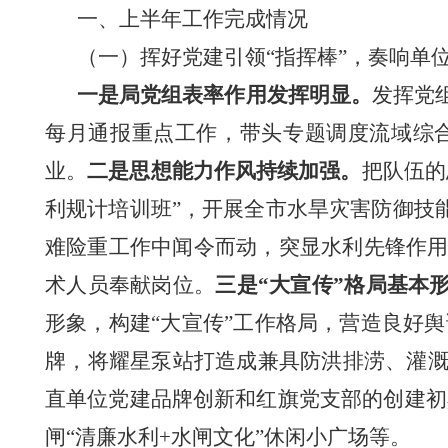
一、上半年工作完成情况
（
一
）
挥好
党建
引领
“指挥棒”
，奏响
单
一是局党组表率作用发挥明显。
发挥党
每月通报重点工作，带头专题调度流域综
业。
二是思想能力作风持续加强。
把队伍的
利规计培训班”，开展全市水旱灾害防御技
难险重工作中闻令而动，突显水利先锋作用
术人员奉献岗位。
三是
“大宣传”格局基本
形象，构建“大宣传”工作格局，营造良好
牌，将耀星泵站打造成兼具防洪排涝、灌
直单位党建品牌创新和红旗党支部的创建初
闸“清廉水利+水闸文化”休闲小广场等。