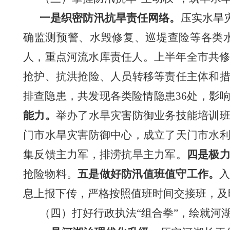
一是
织密防汛抗旱责任网络。
压实
水旱
确监测
预警、水毁修复、巡堤查险等各类
人
，
重点河流
水库
责任人
。
上半年全市共
抢护、抗洪抢险、人员转移等责任主体和
排查隐患，共发现各类险情隐患
36处，影
能力。
举办了水旱灾害防御业务技能培训
门市水旱灾害防御中心，成立了天门市水
集反馈主力军，排涝抗旱主力军。
四是
极
抢险物料。
五是做好防汛值班值守工作。
息上报下传，严格按照值班时间交接班
，
及
（四）打好行政执法
“组合拳”，绘就河湖