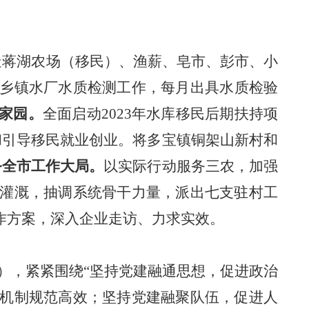
造蒋湖农场（移民）、渔薪、皂市、彭市、小
乡镇水厂水质检测工作，
每月出具水质检验
家园。
全面启动
2023年水库移民后期扶持项
和引导移民就业创业。将多宝镇铜架山新村和
务全市工作大局。
以实际行动服务三农，加强
灌溉，抽调系统骨干力量，派出七支驻村工
作方案，深入企业走访
、
力求实效
。
），
紧紧
围绕
“坚持党建融通思想，促进政治
机制规范高效；坚持党建融聚队伍，促进人