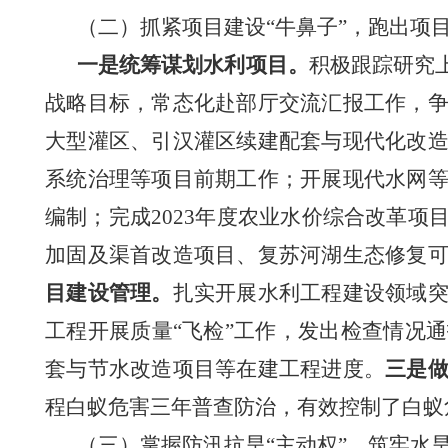
（二）抓紧项目建设
“牛鼻子”，跑出项目
一是统筹谋划水利
项目。
积极
跟踪研究
战略目标，常态化赴部厅交流汇报工作，
大型灌区、引汉灌区续建配套与现代化改
系统治理等项目前期工作；开展现代水网
编制；完成
2023年度
农业水价综合改革项
加固及渠首改造项目、复苏河湖生态修复
目建设管理。
扎实开展水利工程建设领域
工程开展质量
“飞检”
工作
，发出检查情况通
套与节水改造
项目
等
在建工程进度。
三是
程白蚁危害三年普查防治，有效控制了白蚁
（三）
掌握防汛抗旱
“主动权”，筑牢水旱