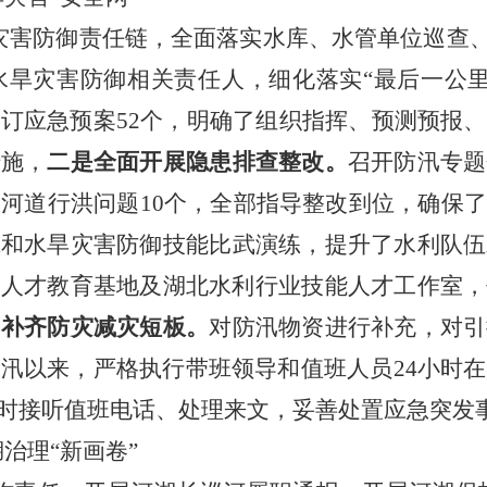
灾害防御
责任链
，
全面落实
水库、水管单位巡查
水旱灾害防御相关责任人，细化落实
“最后一公
修订应急预案
52个
，
明确了组织指挥、预测预报、
措施，
二是
全面开展隐患排查整改。
召开防汛专题
响河道行洪问题10个，全部指导整改到位，确保
班和水旱灾害防御技能比武演练，提升了水利队伍
利人才教育基地及湖北水利行业技能人才工作室，
力补齐防灾减灾短板。
对防汛物资进行补充，对引
入汛以来，严格执行带班领导和值班人员
24小时
时接听值班电话、处理来文，妥善处置应急突发
治理“新画卷”