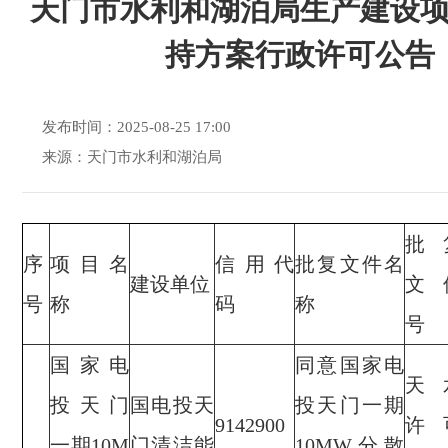
天门市水利和湖泊局生产建设
持方案行政许可公告
发布时间：2025-08-25 17:00
来源：天门市水利和湖泊局
批
序
项目名
信用代
批复文件名
建设单位
文
号
称
码
称
号
国家电
同意国家电
天
投天门
国电投天
投天门一期
9142900
许
一期10M
门清洁能
10MW分散