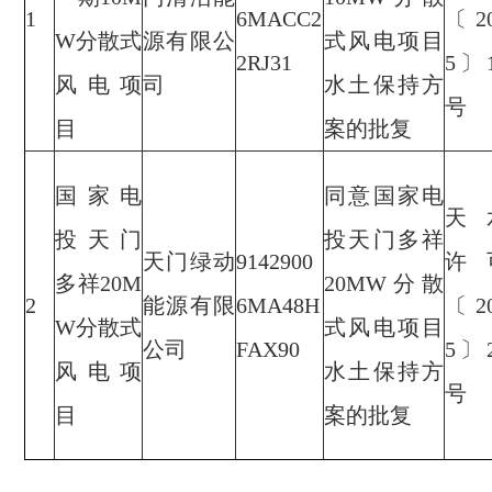
1
6MACC2
〔2
W分散式
源有限公
式风电项目
2RJ31
5〕
风电项
司
水土保持方
号
目
案的批复
国家电
同意国家电
天
投天门
投天门多祥
天门绿动
9142900
许
多祥20M
20MW分散
2
能源有限
6MA48H
〔2
W分散式
式风电项目
公司
FAX90
5〕
风电项
水土保持方
号
目
案的批复