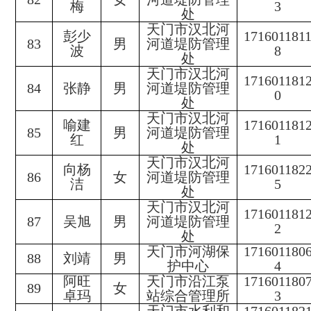
梅
3
处
天门市汉北河
彭少
171601181
83
男
河道堤防管理
波
8
处
天门市汉北河
171601181
84
张静
男
河道堤防管理
0
处
天门市汉北河
喻建
171601181
85
男
河道堤防管理
红
1
处
天门市汉北河
向杨
171601182
86
女
河道堤防管理
洁
5
处
天门市汉北河
171601181
87
吴旭
男
河道堤防管理
2
处
天门市河湖保
171601180
88
刘靖
男
护中心
4
阿旺
天门市沿江泵
171601180
89
女
卓玛
站综合管理所
3